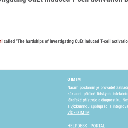
ni
called "The hardships of investigating CuEt induced T-cell activati
O IMTM
Naším posláním je provádět základ
základní příčině lidských infekčn
lékařské přístroje a diagnostiku. Na
a výzkumnou spolupráci a integrov
VÍCE O IMTM
HELPDESK
PORTAL