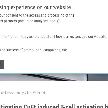
IMTM PORTÁL
PODPOŘTE V
sing experience on our website
 your consent to the access and processing of the
d partners (including analytical tools).
Domů
O nás
Technologie a služby
 information helps us to understand how our visitors use our website.
the success of promotional campaigns, etc.
Withdraw consent
l
cell Activation By Viktor Valentini
tigating CuEt induced T-cell activation b