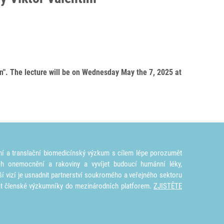
on". The lecture will be on Wednesday May the 7, 2025 at
ní a translační biomedicínský výzkum s cílem lépe porozumět
ích onemocnění a rakoviny a vyvíjet budoucí humánní léky,
ší vizí je usnadnit partnerství soukromého a veřejného sektoru
at členské výzkumníky do mezinárodních platforem.
ZJISTĚTE