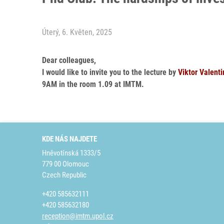
Úterý, 6. Květen, 2025
Dear colleagues,
I would like to invite you to the lecture by
Viktor Valenti
9AM in the room 1.09 at IMTM.
KDE NÁS NAJDETE
Hněvotínská 1333/5
779 00 Olomouc
Czech Republic
+420 585632111
+420 585632180
reception@imtm.upol.cz