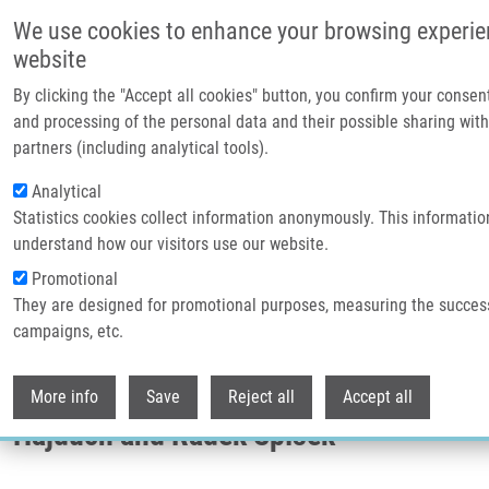
Přejít k hlavnímu obsahu
We use cookies to enhance your browsing experie
website
Header image
By clicking the "Accept all cookies" button, you confirm your consen
and processing of the personal data and their possible sharing with
partners (including analytical tools).
Analytical
Statistics cookies collect information anonymously. This informatio
understand how our visitors use our website.
Promotional
They are designed for promotional purposes, measuring the succes
Drobečková navigace
campaigns, etc.
Domů
Podcast “Mezi Buňky” With Marián Hajdúch And Radek Špíšek
Withdr
Podcast “Mezi Buňky” with Marián
More info
Save
Reject all
Accept all
Hajdúch and Radek Špíšek