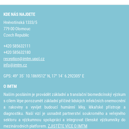
KDE NÁS NAJDETE
Hněvotínská 1333/5
779 00 Olomouc
Czech Republic
+420 585632111
+420 585632180
reception@imtm.upol.cz
info@imtm.cz
GPS: 49° 35´ 10.1869512" N, 17° 14´ 6.292305" E
O IMTM
Naším posláním je provádět základní a translační biomedicínský výzkum
s cílem lépe porozumět základní příčině lidských infekčních onemocnění
a rakoviny a vyvíjet budoucí humánní léky, lékařské přístroje a
diagnostiku. Naší vizí je usnadnit partnerství soukromého a veřejného
sektoru a výzkumnou spolupráci a integrovat členské výzkumníky do
mezinárodních platforem.
ZJISTĚTE VÍCE O IMTM