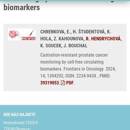
biomarkers
CHRENKOVA, E., H. ŠTUDENTOVÁ, K.
HOLA, Z. KAHOUNOVA,
R. HENDRYCHOVÁ
,
K. SOUCEK, J. BOUCHAL
Castration-resistant prostate cancer
monitoring by cell-free circulating
biomarkers. Frontiers in Oncology. 2024,
14, 1394292, ISSN: 2234-943X , PMID:
39319053
,
PDF
.
KDE NÁS NAJDETE
Hněvotínská 1333/5
779 00 Olomouc