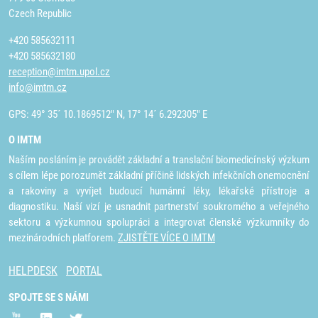
Czech Republic
+420 585632111
+420 585632180
reception@imtm.upol.cz
info@imtm.cz
GPS: 49° 35´ 10.1869512" N, 17° 14´ 6.292305" E
O IMTM
Naším posláním je provádět základní a translační biomedicínský výzkum
s cílem lépe porozumět základní příčině lidských infekčních onemocnění
a rakoviny a vyvíjet budoucí humánní léky, lékařské přístroje a
diagnostiku. Naší vizí je usnadnit partnerství soukromého a veřejného
sektoru a výzkumnou spolupráci a integrovat členské výzkumníky do
mezinárodních platforem.
ZJISTĚTE VÍCE O IMTM
HELPDESK
PORTAL
SPOJTE SE S NÁMI