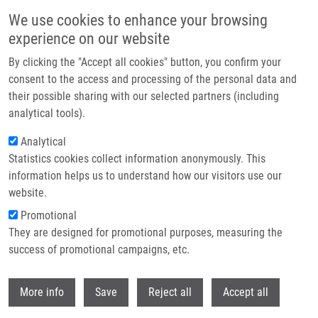
Přejít k hlavnímu obsahu
We use cookies to enhance your browsing
experience on our website
Header image
By clicking the "Accept all cookies" button, you confirm your
consent to the access and processing of the personal data and
their possible sharing with our selected partners (including
analytical tools).
Analytical
Statistics cookies collect information anonymously. This
information helps us to understand how our visitors use our
website.
Drobečková navigace
Promotional
Domů
They are designed for promotional purposes, measuring the
Castration-resistant Prostate Cancer Monitoring By Cell-free Circulating
Biomarkers
success of promotional campaigns, etc.
Withdr
Castration-resistant prostate cancer
More info
Save
Reject all
Accept all
monitoring by cell-free circulating