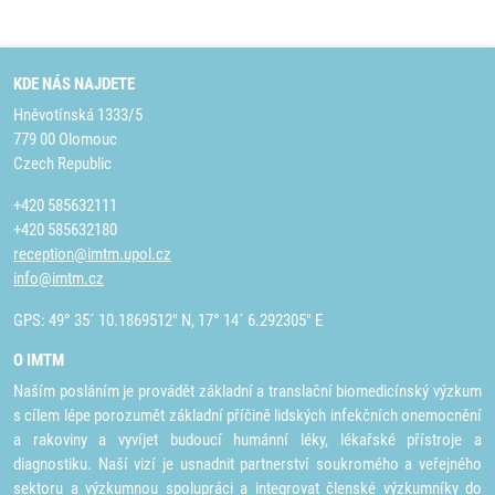
KDE NÁS NAJDETE
Hněvotínská 1333/5
779 00 Olomouc
Czech Republic
+420 585632111
+420 585632180
reception@imtm.upol.cz
info@imtm.cz
GPS: 49° 35´ 10.1869512" N, 17° 14´ 6.292305" E
O IMTM
Naším posláním je provádět základní a translační biomedicínský výzkum
s cílem lépe porozumět základní příčině lidských infekčních onemocnění
a rakoviny a vyvíjet budoucí humánní léky, lékařské přístroje a
diagnostiku. Naší vizí je usnadnit partnerství soukromého a veřejného
sektoru a výzkumnou spolupráci a integrovat členské výzkumníky do