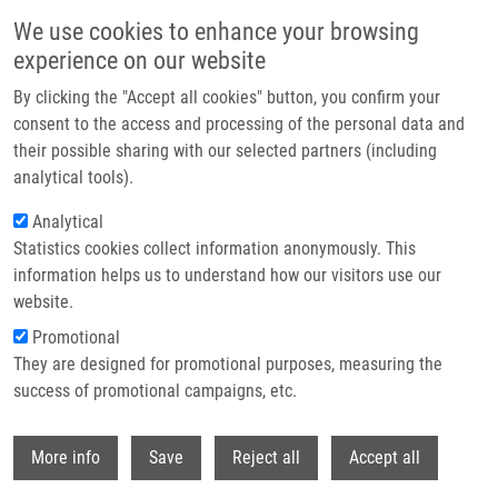
Přejít k hlavnímu obsahu
We use cookies to enhance your browsing
experience on our website
Header image
By clicking the "Accept all cookies" button, you confirm your
consent to the access and processing of the personal data and
their possible sharing with our selected partners (including
analytical tools).
Analytical
Statistics cookies collect information anonymously. This
information helps us to understand how our visitors use our
website.
Drobečková navigace
Promotional
Domů
They are designed for promotional purposes, measuring the
Investigation Of Radiolabeled KISS1R Ligands As Promising Tools For
Diagnosis And Treatment Of Triple-Negative Breast Cancer
success of promotional campaigns, etc.
Withdr
Investigation of Radiolabeled KISS1R
More info
Save
Reject all
Accept all
Ligands as Promising Tools for