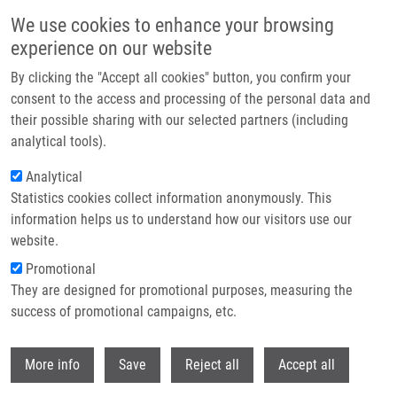
Přejít k hlavnímu obsahu
We use cookies to enhance your browsing
experience on our website
Header image
By clicking the "Accept all cookies" button, you confirm your
consent to the access and processing of the personal data and
their possible sharing with our selected partners (including
analytical tools).
Analytical
Statistics cookies collect information anonymously. This
information helps us to understand how our visitors use our
website.
Drobečková navigace
Promotional
Domů
They are designed for promotional purposes, measuring the
Repurposing Of Inhibitors Of Plasmodial Aspartate Transcarbamoylase
Toward Trypanosoma Cruzi
success of promotional campaigns, etc.
Withdr
Repurposing of Inhibitors of
More info
Save
Reject all
Accept all
Plasmodial Aspartate