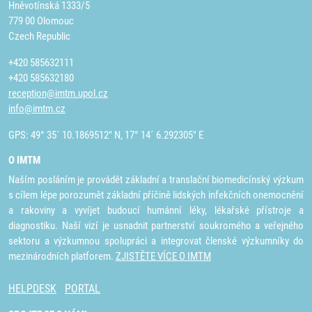
Hněvotínská 1333/5
779 00 Olomouc
Czech Republic
+420 585632111
+420 585632180
reception@imtm.upol.cz
info@imtm.cz
GPS: 49° 35´ 10.1869512" N, 17° 14´ 6.292305" E
O IMTM
Naším posláním je provádět základní a translační biomedicínský výzkum
s cílem lépe porozumět základní příčině lidských infekčních onemocnění
a rakoviny a vyvíjet budoucí humánní léky, lékařské přístroje a
diagnostiku. Naší vizí je usnadnit partnerství soukromého a veřejného
sektoru a výzkumnou spolupráci a integrovat členské výzkumníky do
mezinárodních platforem.
ZJISTĚTE VÍCE O IMTM
HELPDESK
PORTAL