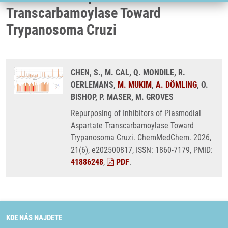
Transcarbamoylase Toward
Trypanosoma Cruzi
CHEN, S., M. CAL, Q. MONDILE, R.
OERLEMANS,
M. MUKIM
,
A. DÖMLING
, O.
BISHOP, P. MASER, M. GROVES
Repurposing of Inhibitors of Plasmodial
Aspartate Transcarbamoylase Toward
Trypanosoma Cruzi. ChemMedChem. 2026,
21(6), e202500817, ISSN: 1860-7179, PMID:
41886248
,
PDF
.
KDE NÁS NAJDETE