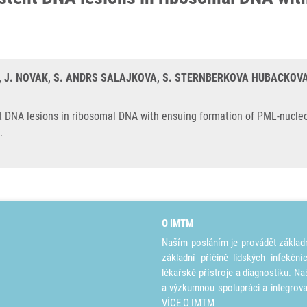
, J. NOVAK, S. ANDRS SALAJKOVA, S. STERNBERKOVA HUBACKOVA
ent DNA lesions in ribosomal DNA with ensuing formation of PML-nucle
.
O IMTM
Naším posláním je provádět základ
základní příčině lidských infekčn
lékařské přístroje a diagnostiku. Na
a výzkumnou spolupráci a integrov
VÍCE O IMTM