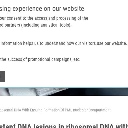
IMTM PORTÁL
PODPOŘTE V
sing experience on our website
 your consent to the access and processing of the
d partners (including analytical tools).
Domů
O nás
Technologie a služby
 information helps us to understand how our visitors use our website.
the success of promotional campaigns, etc.
Withdraw consent
l
n Ribosomal DNA With Ensuing Formation Of PML-nucleolar Compartment
sistent DNA lesions in ribosomal DNA wi