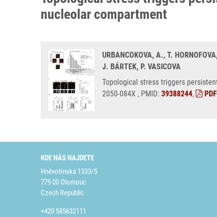
nucleolar compartment
URBANCOKOVA, A., T. HORNOFOVA
J. BÁRTEK, P. VASICOVA
Topological stress triggers persist
2050-084X , PMID:
39388244
,
PDF
KDE NÁS NAJDETE
Hněvotínská 1333/5
779 00 Olomouc
Czech Republic
+420 585632111