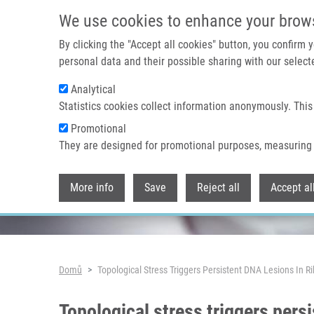
Přejít k hlavnímu obsahu
We use cookies to enhance your brow
By clicking the "Accept all cookies" button, you confirm
personal data and their possible sharing with our selecte
Analytical
Header image
Statistics cookies collect information anonymously. This
Promotional
They are designed for promotional purposes, measuring 
More info
Save
Reject all
Accept al
Drobečková navigace
Domů
Topological Stress Triggers Persistent DNA Lesions I
Topological stress triggers per