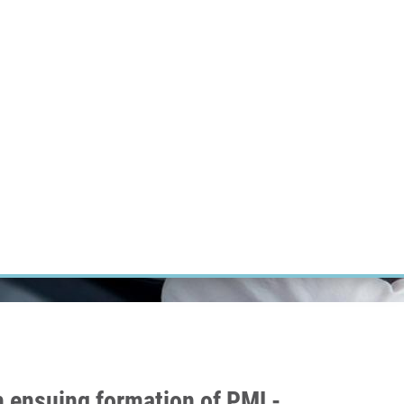
ÝZKUM RAKOVINY
INTRANET
PŘIHLÁSIT SE
CZECH
Výzkum
Kariéra
Kontakt
E-shop
th ensuing formation of PML-