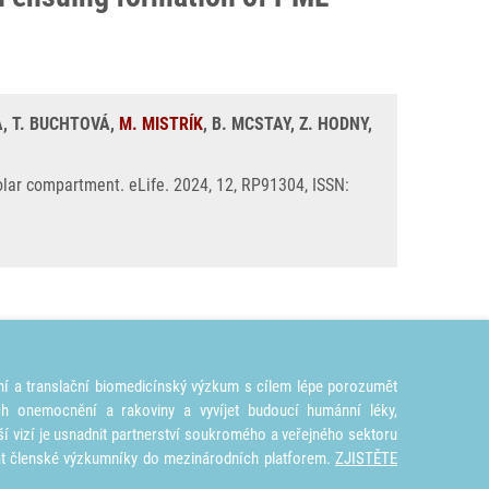
, T. BUCHTOVÁ,
M. MISTRÍK
, B. MCSTAY, Z. HODNY,
olar compartment. eLife. 2024, 12, RP91304, ISSN:
ní a translační biomedicínský výzkum s cílem lépe porozumět
ích onemocnění a rakoviny a vyvíjet budoucí humánní léky,
ší vizí je usnadnit partnerství soukromého a veřejného sektoru
at členské výzkumníky do mezinárodních platforem.
ZJISTĚTE