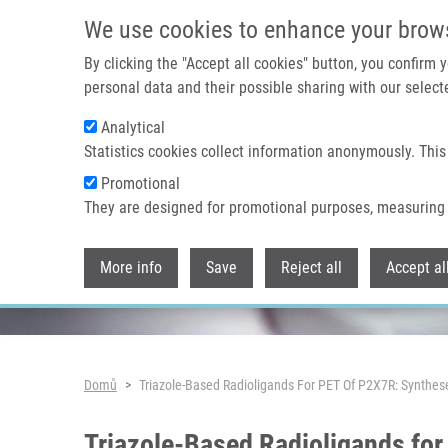
Přejít k hlavnímu obsahu
We use cookies to enhance your brow
By clicking the "Accept all cookies" button, you confirm
personal data and their possible sharing with our selecte
Analytical
Header image
Statistics cookies collect information anonymously. This
Promotional
They are designed for promotional purposes, measuring 
More info
Save
Reject all
Accept al
Drobečková navigace
Domů
Triazole-Based Radioligands For PET Of P2X7R: Synthes
Triazole-Based Radioligands for