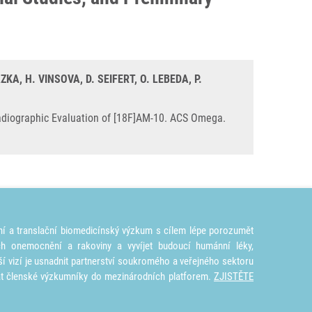
ZKA, H. VINSOVA, D. SEIFERT, O. LEBEDA, P.
radiographic Evaluation of [18F]AM-10. ACS Omega.
ní a translační biomedicínský výzkum s cílem lépe porozumět
ích onemocnění a rakoviny a vyvíjet budoucí humánní léky,
ší vizí je usnadnit partnerství soukromého a veřejného sektoru
at členské výzkumníky do mezinárodních platforem.
ZJISTĚTE