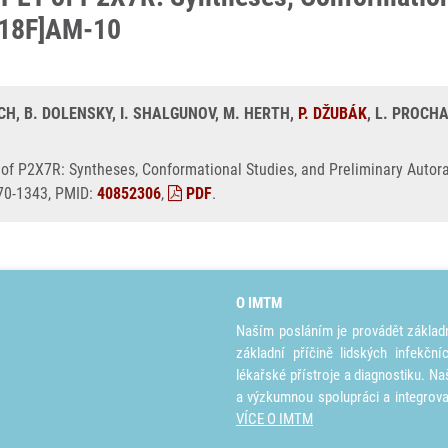
 [18F]AM-10
ICH, B. DOLENSKY, I. SHALGUNOV, M. HERTH,
P. DŽUBÁK
, L. PROCHA
 of P2X7R: Syntheses, Conformational Studies, and Preliminary Auto
470-1343, PMID:
40852306
,
PDF
.
O IMTM
Naším posláním je provádět základ
základní příčině lidských infekčn
lékařské přístroje a diagnostiku. Na
a výzkumnou spolupráci a integrov
VÍCE O IMTM