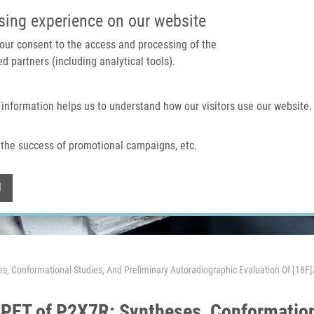
IMTM PORTÁL
PODPOŘTE V
sing experience on our website
 your consent to the access and processing of the
d partners (including analytical tools).
Domů
O nás
Technologie a služby
 information helps us to understand how our visitors use our website.
the success of promotional campaigns, etc.
Withdraw consent
l
es, Conformational Studies, And Preliminary Autoradiographic Evaluation Of [18F
 PET of P2X7R: Syntheses, Conformation