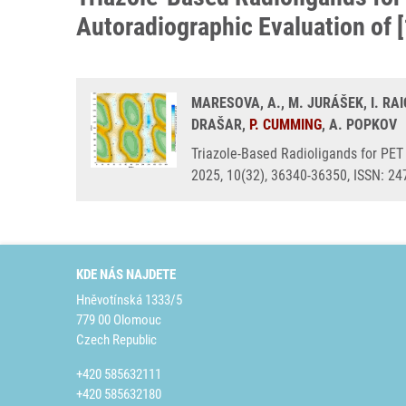
Autoradiographic Evaluation of
MARESOVA, A., M. JURÁŠEK, I. RA
DRAŠAR,
P. CUMMING
, A. POPKOV
Triazole-Based Radioligands for PET
2025, 10(32), 36340-36350, ISSN: 2
KDE NÁS NAJDETE
Hněvotínská 1333/5
779 00 Olomouc
Czech Republic
+420 585632111
+420 585632180