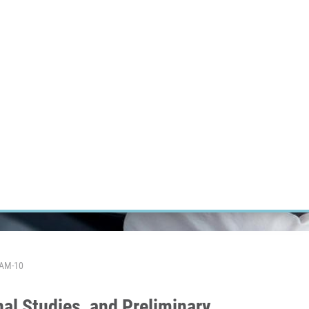
ÝZKUM RAKOVINY
INTRANET
PŘIHLÁSIT SE
CZECH
Výzkum
Kariéra
Kontakt
E-shop
]AM-10
al Studies, and Preliminary