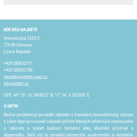
KDE NÁS NAJDETE
Hněvotínská 1333/5
779 00 Olomouc
Czech Republic
+420 585632111
+420 585632180
reception@imtm.upol.cz
info@imtm.cz
GPS: 49° 35´ 10.1869512" N, 17° 14´ 6.292305" E
O IMTM
Naším posláním je provádět základní a translační biomedicínský výzkum
s cílem lépe porozumět základní příčině lidských infekčních onemocnění
a rakoviny a vyvíjet budoucí humánní léky, lékařské přístroje a
diagnostiku. Naší vizí je usnadnit partnerství soukromého a veřejného