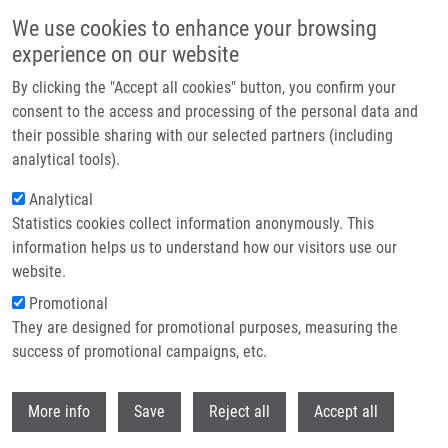
Přejít k hlavnímu obsahu
We use cookies to enhance your browsing
experience on our website
Header image
By clicking the "Accept all cookies" button, you confirm your
consent to the access and processing of the personal data and
their possible sharing with our selected partners (including
analytical tools).
Analytical
Statistics cookies collect information anonymously. This
information helps us to understand how our visitors use our
website.
Drobečková navigace
Promotional
Domů
Szymczyskova Beata
They are designed for promotional purposes, measuring the
success of promotional campaigns, etc.
Szymczyskova Beata
Withdr
More info
Save
Reject all
Accept all