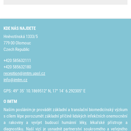
KDE NÁS NAJDETE
Hněvotínská 1333/5
779 00 Olomouc
Czech Republic
+420 585632111
+420 585632180
reception@imtm.upol.cz
info@imtm.cz
GPS: 49° 35´ 10.1869512" N, 17° 14´ 6.292305" E
O IMTM
Naším posláním je provádět základní a translační biomedicínský výzkum
s cílem lépe porozumět základní příčině lidských infekčních onemocnění
a rakoviny a vyvíjet budoucí humánní léky, lékařské přístroje a
diagnostiku. Naší vizí je usnadnit partnerství soukromého a veřejného