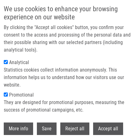
Přejít k hlavnímu obsahu
We use cookies to enhance your browsing
experience on our website
Header image
By clicking the "Accept all cookies" button, you confirm your
consent to the access and processing of the personal data and
their possible sharing with our selected partners (including
analytical tools).
Analytical
Statistics cookies collect information anonymously. This
information helps us to understand how our visitors use our
website.
Drobečková navigace
Promotional
Domů
Zbořilová Pavlína
They are designed for promotional purposes, measuring the
success of promotional campaigns, etc.
Zbořilová Pavlína
Withdr
More info
Save
Reject all
Accept all