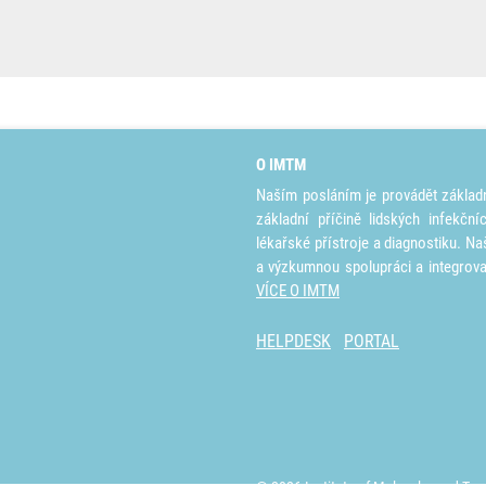
O IMTM
Naším posláním je provádět základ
základní příčině lidských infekčn
lékařské přístroje a diagnostiku. Na
a výzkumnou spolupráci a integrov
VÍCE O IMTM
HELPDESK
PORTAL