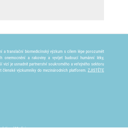
ní a translační biomedicínský výzkum s cílem lépe porozumět
ích onemocnění a rakoviny a vyvíjet budoucí humánní léky,
ší vizí je usnadnit partnerství soukromého a veřejného sektoru
at členské výzkumníky do mezinárodních platforem.
ZJISTĚTE