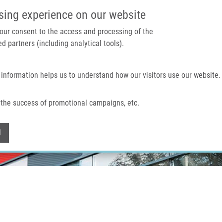
IMTM PORTÁL
PODPOŘTE V
sing experience on our website
 your consent to the access and processing of the
d partners (including analytical tools).
Domů
O nás
Technologie a služby
 information helps us to understand how our visitors use our website.
the success of promotional campaigns, etc.
Withdraw consent
l