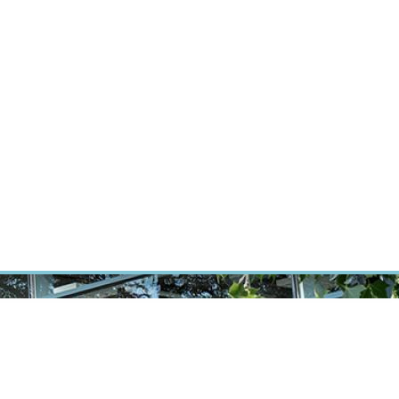
ÝZKUM RAKOVINY
INTRANET
PŘIHLÁSIT SE
CZECH
Výzkum
Kariéra
Kontakt
E-shop