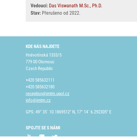
Vedoucí:
Das Viswanath M.Sc., Ph.D.
Stav:
Přerušeno od 2022.
KDE NÁS NAJDETE
Hněvotínská 1333/5
779 00 Olomouc
Czech Republic
+420 585632111
+420 585632180
reception@imtm.upol.cz
info@imtm.cz
GPS: 49° 35´ 10.1869512" N, 17° 14´ 6.292305" E
SPOJTE SE S NÁMI