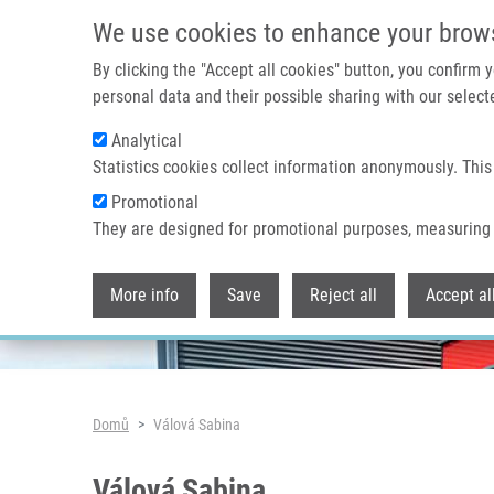
Přejít k hlavnímu obsahu
We use cookies to enhance your brow
By clicking the "Accept all cookies" button, you confirm
personal data and their possible sharing with our selecte
Analytical
Header image
Statistics cookies collect information anonymously. This
Promotional
They are designed for promotional purposes, measuring 
More info
Save
Reject all
Accept al
Drobečková navigace
Domů
Válová Sabina
Válová Sabina