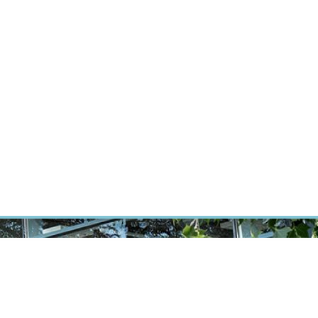
ÝZKUM RAKOVINY
INTRANET
PŘIHLÁSIT SE
CZECH
Výzkum
Kariéra
Kontakt
E-shop