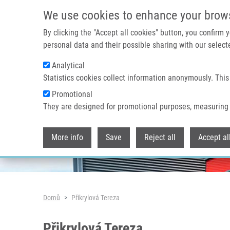
Přejít k hlavnímu obsahu
We use cookies to enhance your brow
By clicking the "Accept all cookies" button, you confirm
personal data and their possible sharing with our selecte
Analytical
Header image
Statistics cookies collect information anonymously. This
Promotional
They are designed for promotional purposes, measuring 
More info
Save
Reject all
Accept al
Drobečková navigace
Domů
Přikrylová Tereza
Přikrylová Tereza