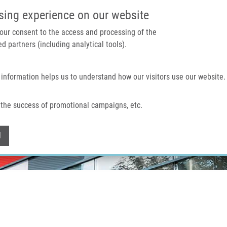
IMTM PORTÁL
PODPOŘTE V
sing experience on our website
 your consent to the access and processing of the
d partners (including analytical tools).
Domů
O nás
Technologie a služby
 information helps us to understand how our visitors use our website.
the success of promotional campaigns, etc.
Withdraw consent
l