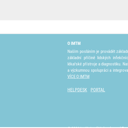
O IMTM
Naším posláním je provádět základ
základní příčině lidských infekčn
lékařské přístroje a diagnostiku. Na
a výzkumnou spolupráci a integrov
VÍCE O IMTM
HELPDESK
PORTAL