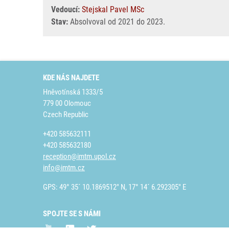
Vedoucí:
Stejskal Pavel MSc
Stav:
Absolvoval od 2021 do 2023.
KDE NÁS NAJDETE
Hněvotínská 1333/5
779 00 Olomouc
Czech Republic
+420 585632111
+420 585632180
reception@imtm.upol.cz
info@imtm.cz
GPS: 49° 35´ 10.1869512" N, 17° 14´ 6.292305" E
SPOJTE SE S NÁMI