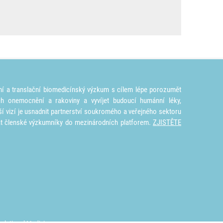
ní a translační biomedicínský výzkum s cílem lépe porozumět
ích onemocnění a rakoviny a vyvíjet budoucí humánní léky,
ší vizí je usnadnit partnerství soukromého a veřejného sektoru
at členské výzkumníky do mezinárodních platforem.
ZJISTĚTE