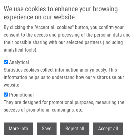
Přejít k hlavnímu obsahu
We use cookies to enhance your browsing
experience on our website
Header image
By clicking the "Accept all cookies" button, you confirm your
consent to the access and processing of the personal data and
their possible sharing with our selected partners (including
analytical tools).
Analytical
Statistics cookies collect information anonymously. This
information helps us to understand how our visitors use our
website.
Drobečková navigace
Promotional
Domů
They are designed for promotional purposes, measuring the
The Anti-inflammatory Effects Of Inhaled Corticosteroids Versus Anti-
leukotrienes On The Lymphocyte P-glycoprotein (PGP) Expression In
success of promotional campaigns, etc.
Asthmatic Children
Withdr
More info
Save
Reject all
Accept all
The anti-inflammatory effects of