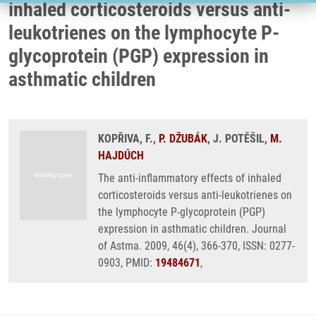
inhaled corticosteroids versus anti-
leukotrienes on the lymphocyte P-
glycoprotein (PGP) expression in
asthmatic children
KOPŘIVA, F.,
P. DŽUBÁK
, J. POTĚŠIL,
M.
HAJDÚCH
The anti-inflammatory effects of inhaled
corticosteroids versus anti-leukotrienes on
the lymphocyte P-glycoprotein (PGP)
expression in asthmatic children. Journal
of Astma. 2009, 46(4), 366-370, ISSN: 0277-
0903, PMID:
19484671
,