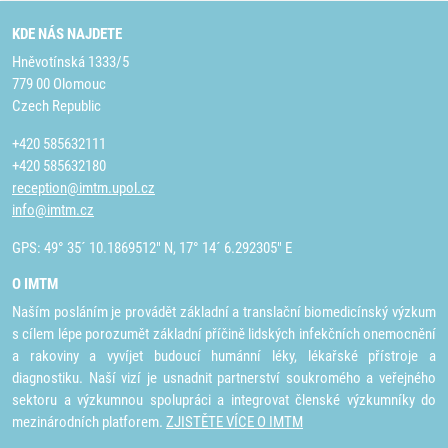
KDE NÁS NAJDETE
Hněvotínská 1333/5
779 00 Olomouc
Czech Republic
+420 585632111
+420 585632180
reception@imtm.upol.cz
info@imtm.cz
GPS: 49° 35´ 10.1869512" N, 17° 14´ 6.292305" E
O IMTM
Naším posláním je provádět základní a translační biomedicínský výzkum
s cílem lépe porozumět základní příčině lidských infekčních onemocnění
a rakoviny a vyvíjet budoucí humánní léky, lékařské přístroje a
diagnostiku. Naší vizí je usnadnit partnerství soukromého a veřejného
sektoru a výzkumnou spolupráci a integrovat členské výzkumníky do
mezinárodních platforem.
ZJISTĚTE VÍCE O IMTM