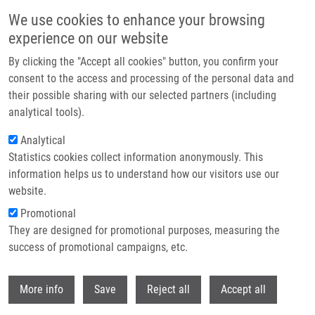
Přejít k hlavnímu obsahu
We use cookies to enhance your browsing
experience on our website
Header image
By clicking the "Accept all cookies" button, you confirm your
consent to the access and processing of the personal data and
their possible sharing with our selected partners (including
analytical tools).
Analytical
Statistics cookies collect information anonymously. This
information helps us to understand how our visitors use our
website.
Drobečková navigace
Promotional
Domů
They are designed for promotional purposes, measuring the
Diffuse Large B-cell Lymphoma: The History, Current View And New
Perspectives
success of promotional campaigns, etc.
Withdr
Diffuse large B-cell lymphoma: The
More info
Save
Reject all
Accept all
history, current view and new