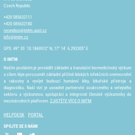
Czech Republic
+420 585632111
+420 585632180
reception@imtm.upol.cz
info@imtm.cz
GPS: 49° 35´ 10.1869512" N, 17° 14´ 6.292305" E
O IMTM
Naším posláním je provádět základní a translační biomedicínský výzkum
s cílem lépe porozumět základní příčině lidských infekčních onemocnění
a rakoviny a vyvíjet budoucí humánní léky, lékařské přístroje a
diagnostiku. Naší vizí je usnadnit partnerství soukromého a veřejného
sektoru a výzkumnou spolupráci a integrovat členské výzkumníky do
mezinárodních platforem.
ZJISTĚTE VÍCE O IMTM
HELPDESK
PORTAL
SPOJTE SE S NÁMI