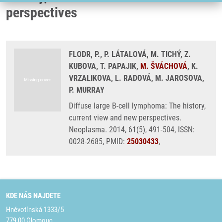
perspectives
FLODR, P., P. LÁTALOVÁ, M. TICHÝ, Z.
KUBOVA, T. PAPAJIK,
M. ŠVÁCHOVÁ
, K.
VRZALIKOVA, L. RADOVÁ, M. JAROSOVA,
P. MURRAY
Diffuse large B-cell lymphoma: The history,
current view and new perspectives.
Neoplasma. 2014, 61(5), 491-504, ISSN:
0028-2685, PMID:
25030433
,
KDE NÁS NAJDETE
Hněvotínská 1333/5
779 00 Olomouc