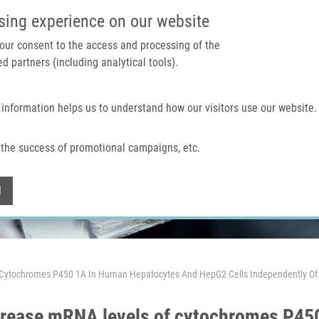
IMTM PORTÁL
PODPOŘTE V
sing experience on our website
 your consent to the access and processing of the
d partners (including analytical tools).
Domů
O nás
Technologie a služby
 information helps us to understand how our visitors use our website.
the success of promotional campaigns, etc.
Withdraw consent
l
f Cytochromes P450 1A In Human Hepatocytes And HepG2 Cells Independently Of
ncrease mRNA levels of cytochromes P45