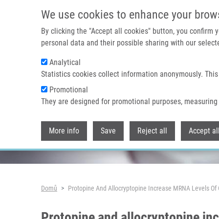
Přejít k hlavnímu obsahu
We use cookies to enhance your brow
By clicking the "Accept all cookies" button, you confirm
personal data and their possible sharing with our selecte
Analytical
Header image
Statistics cookies collect information anonymously. This
Promotional
They are designed for promotional purposes, measuring 
More info
Save
Reject all
Accept al
Drobečková navigace
Domů
Protopine And Allocryptopine Increase MRNA Levels O
Protopine and allocryptopine i