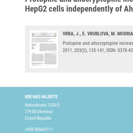
HepG2 cells independently of A
VRBA, J., E. VRUBLOVA, M. MODRI
Protopine and allocryptopine increa
2011, 203(2), 135-141, ISSN: 0378-4
KDE NÁS NAJDETE
Hněvotínská 1333/5
779 00 Olomouc
Czech Republic
+420 585632111