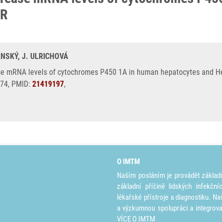
hR
ANSKÝ, J. ULRICHOVÁ
se mRNA levels of cytochromes P450 1A in human hepatocytes and Hep
274, PMID:
21419197
,
O IMTM
Naším posláním je provádět základ
základní příčině lidských infekčn
lékařské přístroje a diagnostiku. Na
a výzkumnou spolupráci a integrov
VÍCE O IMTM