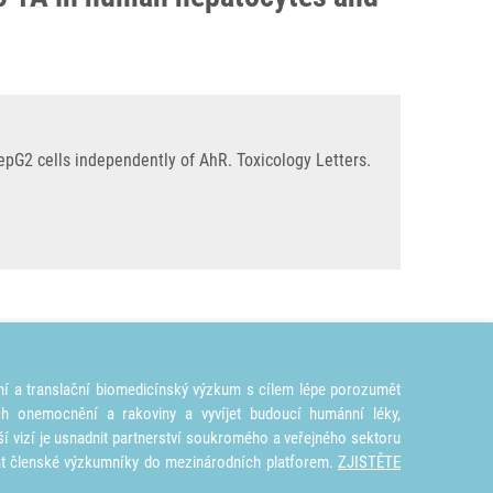
G2 cells independently of AhR. Toxicology Letters.
ní a translační biomedicínský výzkum s cílem lépe porozumět
ích onemocnění a rakoviny a vyvíjet budoucí humánní léky,
ší vizí je usnadnit partnerství soukromého a veřejného sektoru
at členské výzkumníky do mezinárodních platforem.
ZJISTĚTE