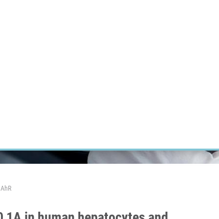
ÝZKUM RAKOVINY
INTRANET
PŘIHLÁSIT SE
CZECH
Výzkum
Kariéra
Kontakt
E-shop
 AhR
0 1A in human hepatocytes and