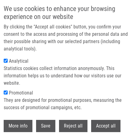
Přejít k hlavnímu obsahu
We use cookies to enhance your browsing
experience on our website
Header image
By clicking the "Accept all cookies" button, you confirm your
consent to the access and processing of the personal data and
their possible sharing with our selected partners (including
analytical tools).
Analytical
Statistics cookies collect information anonymously. This
information helps us to understand how our visitors use our
website.
Drobečková navigace
Promotional
Domů
Kvapil Marek
They are designed for promotional purposes, measuring the
success of promotional campaigns, etc.
Kvapil Marek
Withdr
More info
Save
Reject all
Accept all