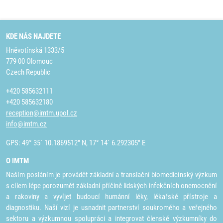
KDE NÁS NAJDETE
Hněvotínská 1333/5
779 00 Olomouc
Czech Republic
+420 585632111
+420 585632180
reception@imtm.upol.cz
info@imtm.cz
GPS: 49° 35´ 10.1869512" N, 17° 14´ 6.292305" E
O IMTM
Naším posláním je provádět základní a translační biomedicínský výzkum
s cílem lépe porozumět základní příčině lidských infekčních onemocnění
a rakoviny a vyvíjet budoucí humánní léky, lékařské přístroje a
diagnostiku. Naší vizí je usnadnit partnerství soukromého a veřejného
sektoru a výzkumnou spolupráci a integrovat členské výzkumníky do