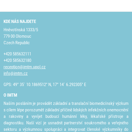
KDE NÁS NAJDETE
Hněvotínská 1333/5
779 00 Olomouc
Czech Republic
+420 585632111
+420 585632180
reception@imtm.upol.cz
info@imtm.cz
GPS: 49° 35´ 10.1869512" N, 17° 14´ 6.292305" E
O IMTM
Naším posláním je provádět základní a translační biomedicínský výzkum
s cílem lépe porozumět základní příčině lidských infekčních onemocnění
a rakoviny a vyvíjet budoucí humánní léky, lékařské přístroje a
diagnostiku. Naší vizí je usnadnit partnerství soukromého a veřejného
sektoru a výzkumnou spolupráci a integrovat členské výzkumníky do