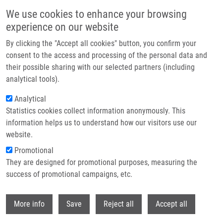
Přejít k hlavnímu obsahu
We use cookies to enhance your browsing
experience on our website
Header image
By clicking the "Accept all cookies" button, you confirm your
consent to the access and processing of the personal data and
their possible sharing with our selected partners (including
analytical tools).
Analytical
Statistics cookies collect information anonymously. This
information helps us to understand how our visitors use our
website.
Drobečková navigace
Promotional
Domů
Páníková Renáta
They are designed for promotional purposes, measuring the
success of promotional campaigns, etc.
Páníková Renáta
Withdr
More info
Save
Reject all
Accept all