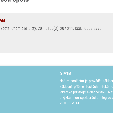
DAM
 Spots. Chemicke Listy. 2011, 105(3), 207-211, ISSN: 0009-2770,
O IMTM
Naším posláním je provádět základ
základní příčině lidských infekčn
lékařské přístroje a diagnostiku. Na
a výzkumnou spolupráci a integrov
VÍCE O IMTM