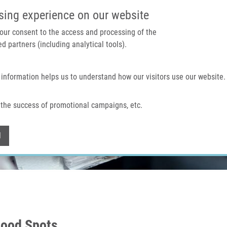
IMTM PORTÁL
PODPOŘTE V
sing experience on our website
 your consent to the access and processing of the
d partners (including analytical tools).
Domů
O nás
Technologie a služby
 information helps us to understand how our visitors use our website.
the success of promotional campaigns, etc.
Withdraw consent
l
Blood Spots