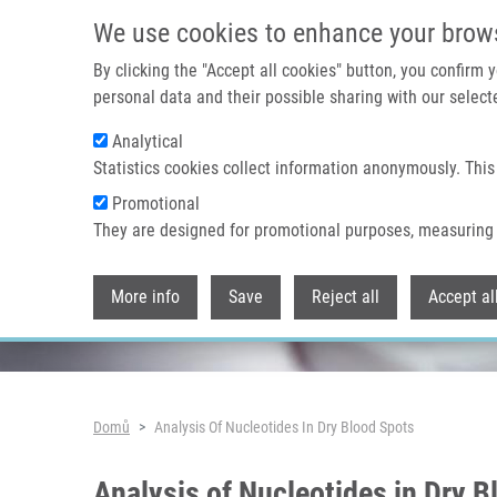
Přejít k hlavnímu obsahu
We use cookies to enhance your brow
By clicking the "Accept all cookies" button, you confirm
personal data and their possible sharing with our selecte
Analytical
Header image
Statistics cookies collect information anonymously. This
Promotional
They are designed for promotional purposes, measuring 
More info
Save
Reject all
Accept al
Drobečková navigace
Domů
Analysis Of Nucleotides In Dry Blood Spots
Analysis of Nucleotides in Dry 