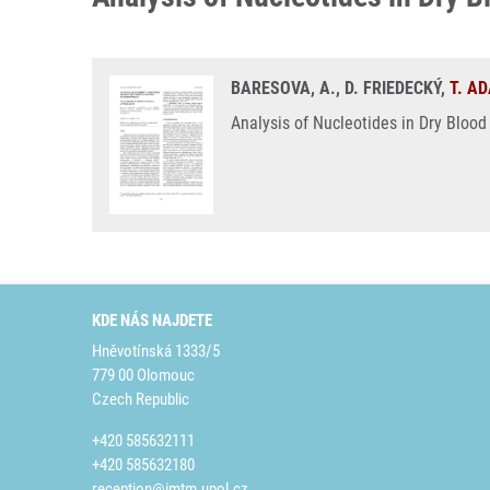
BARESOVA, A., D. FRIEDECKÝ,
T. A
Analysis of Nucleotides in Dry Blood
KDE NÁS NAJDETE
Hněvotínská 1333/5
779 00 Olomouc
Czech Republic
+420 585632111
+420 585632180
reception@imtm.upol.cz