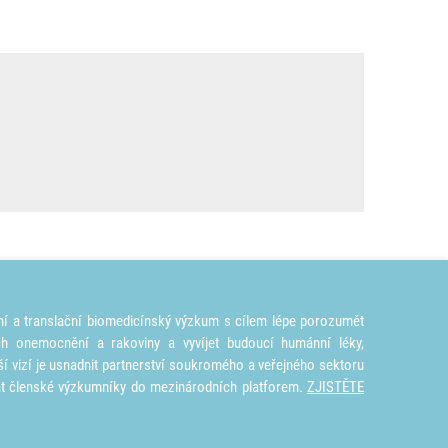
ní a translační biomedicínský výzkum s cílem lépe porozumět
ích onemocnění a rakoviny a vyvíjet budoucí humánní léky,
ší vizí je usnadnit partnerství soukromého a veřejného sektoru
at členské výzkumníky do mezinárodních platforem.
ZJISTĚTE