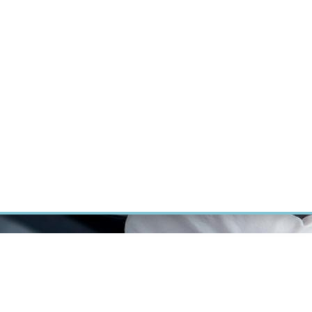
ÝZKUM RAKOVINY
INTRANET
PŘIHLÁSIT SE
CZECH
Výzkum
Kariéra
Kontakt
E-shop