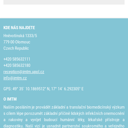
KDE NÁS NAJDETE
Hněvotínská 1333/5
779 00 Olomouc
Czech Republic
+420 585632111
+420 585632180
reception@imtm.upol.cz
info@imtm.cz
GPS: 49° 35´ 10.1869512" N, 17° 14´ 6.292305" E
O IMTM
Naším posláním je provádět základní a translační biomedicínský výzkum
s cílem lépe porozumět základní příčině lidských infekčních onemocnění
a rakoviny a vyvíjet budoucí humánní léky, lékařské přístroje a
diagnostiku. Naší vizí je usnadnit partnerství soukromého a veřejného