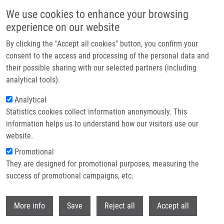
Přejít k hlavnímu obsahu
We use cookies to enhance your browsing
experience on our website
Header image
By clicking the "Accept all cookies" button, you confirm your
consent to the access and processing of the personal data and
their possible sharing with our selected partners (including
analytical tools).
Analytical
Statistics cookies collect information anonymously. This
information helps us to understand how our visitors use our
website.
Drobečková navigace
Promotional
Domů
Šťastná Veronika
They are designed for promotional purposes, measuring the
success of promotional campaigns, etc.
Šťastná Veronika
Withdr
More info
Save
Reject all
Accept all