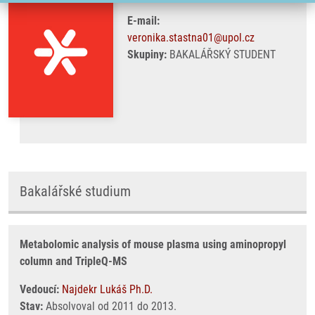
E-mail:
veronika.stastna01@upol.cz
Skupiny:
BAKALÁŘSKÝ STUDENT
Bakalářské studium
Metabolomic analysis of mouse plasma using aminopropyl
column and TripleQ-MS
Vedoucí:
Najdekr Lukáš Ph.D.
Stav:
Absolvoval od 2011 do 2013.