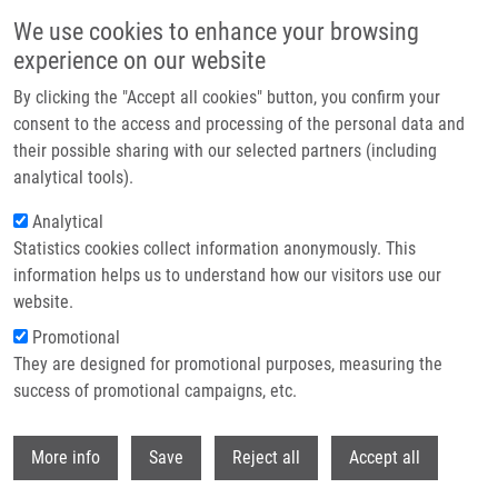
Přejít k hlavnímu obsahu
We use cookies to enhance your browsing
experience on our website
Header image
By clicking the "Accept all cookies" button, you confirm your
consent to the access and processing of the personal data and
their possible sharing with our selected partners (including
analytical tools).
Analytical
Statistics cookies collect information anonymously. This
information helps us to understand how our visitors use our
website.
Drobečková navigace
Promotional
Domů
They are designed for promotional purposes, measuring the
Minimal Residual Disease And Prognostic Significance Of Circulating
Tumour Cells In Early-stage Colorectal Cancer
success of promotional campaigns, etc.
Withdr
Minimal residual disease and
More info
Save
Reject all
Accept all
prognostic significance of circulating