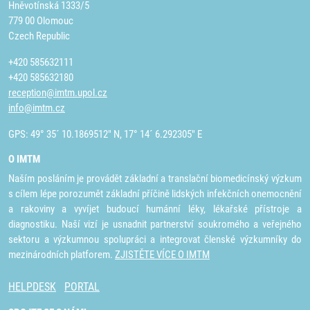
Hněvotínská 1333/5
779 00 Olomouc
Czech Republic
+420 585632111
+420 585632180
reception@imtm.upol.cz
info@imtm.cz
GPS: 49° 35´ 10.1869512" N, 17° 14´ 6.292305" E
O IMTM
Naším posláním je provádět základní a translační biomedicínský výzkum
s cílem lépe porozumět základní příčině lidských infekčních onemocnění
a rakoviny a vyvíjet budoucí humánní léky, lékařské přístroje a
diagnostiku. Naší vizí je usnadnit partnerství soukromého a veřejného
sektoru a výzkumnou spolupráci a integrovat členské výzkumníky do
mezinárodních platforem.
ZJISTĚTE VÍCE O IMTM
HELPDESK
PORTAL