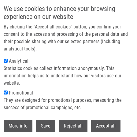
Přejít k hlavnímu obsahu
We use cookies to enhance your browsing
experience on our website
Header image
By clicking the "Accept all cookies" button, you confirm your
consent to the access and processing of the personal data and
their possible sharing with our selected partners (including
analytical tools).
Analytical
Statistics cookies collect information anonymously. This
information helps us to understand how our visitors use our
website.
Drobečková navigace
Promotional
Domů
Featured Research Projects
They are designed for promotional purposes, measuring the
success of promotional campaigns, etc.
Featured research projects
Withdr
More info
Save
Reject all
Accept all
Research projects