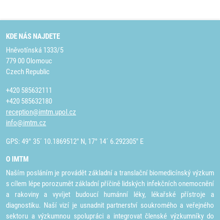
KDE NÁS NAJDETE
Hněvotínská 1333/5
779 00 Olomouc
Czech Republic
+420 585632111
+420 585632180
reception@imtm.upol.cz
info@imtm.cz
GPS: 49° 35´ 10.1869512" N, 17° 14´ 6.292305" E
O IMTM
Naším posláním je provádět základní a translační biomedicínský výzkum
s cílem lépe porozumět základní příčině lidských infekčních onemocnění
a rakoviny a vyvíjet budoucí humánní léky, lékařské přístroje a
diagnostiku. Naší vizí je usnadnit partnerství soukromého a veřejného
sektoru a výzkumnou spolupráci a integrovat členské výzkumníky do