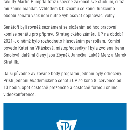
fakulty Martin Pumprla totiž úspěšně zakončil své studium, čímž
mu zanikl mandát. Vzhledem k blížícímu se konci funkčního
období senátu však není nutné vyhlašovat doplňovací volby.
Senátoři byli rovněž seznámeni se složením ad hoc pracovní
komise senátu pro přípravu Strategického záměru UP na období
2021+, o němž bylo rozhodnuto hlasováním per rollam. Komisi
povede Kateřina Vitásková, místopředsedkyní byla zvolena Irena
Smolová, dalšími členy jsou Zbyněk Janečka, Lukáš Merz a Marek
Stratilík.
Další původně avizované body programu jednání byly odročeny.
Příští jednání Akademického senátu UP se koná 8. července od
13 hodin, opět částečně prezenčně a částečně formou online
videokonference.