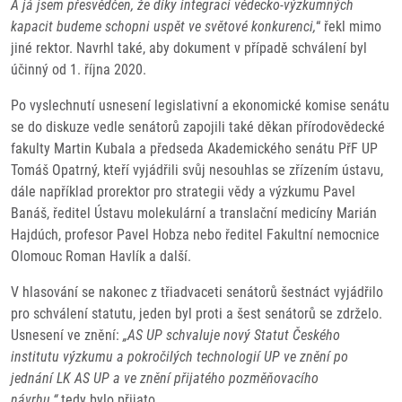
A já jsem přesvědčen, že díky integraci vědecko-výzkumných
kapacit budeme schopni uspět ve světové konkurenci,
“ řekl mimo
jiné rektor. Navrhl také, aby dokument v případě schválení byl
účinný od 1. října 2020.
Po vyslechnutí usnesení legislativní a ekonomické komise senátu
se do diskuze vedle senátorů zapojili také děkan přírodovědecké
fakulty Martin Kubala a předseda Akademického senátu PřF UP
Tomáš Opatrný, kteří vyjádřili svůj nesouhlas se zřízením ústavu,
dále například prorektor pro strategii vědy a výzkumu Pavel
Banáš, ředitel Ústavu molekulární a translační medicíny Marián
Hajdúch, profesor Pavel Hobza nebo ředitel Fakultní nemocnice
Olomouc Roman Havlík a další.
V hlasování se nakonec z třiadvaceti senátorů šestnáct vyjádřilo
pro schválení statutu, jeden byl proti a šest senátorů se zdrželo.
Usnesení ve znění:
„AS UP schvaluje nový Statut Českého
institutu výzkumu a pokročilých technologií UP ve znění po
jednání LK AS UP a ve znění přijatého pozměňovacího
návrhu.“
tedy bylo přijato.