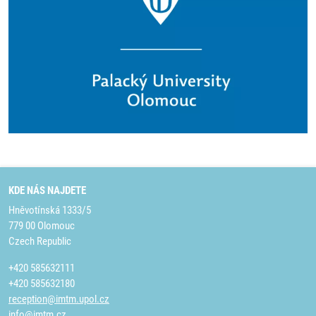
KDE NÁS NAJDETE
Hněvotínská 1333/5
779 00 Olomouc
Czech Republic
+420 585632111
+420 585632180
reception@imtm.upol.cz
info@imtm.cz