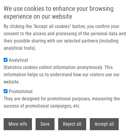
Přejít k hlavnímu obsahu
We use cookies to enhance your browsing
experience on our website
Header image
By clicking the "Accept all cookies" button, you confirm your
consent to the access and processing of the personal data and
their possible sharing with our selected partners (including
analytical tools).
Analytical
Statistics cookies collect information anonymously. This
information helps us to understand how our visitors use our
website.
Drobečková navigace
Promotional
Domů
They are designed for promotional purposes, measuring the
IMTM Will Be Part Of The Of The Czech Advanced Technology And
Research Institute
success of promotional campaigns, etc.
Withdr
IMTM will be part of the of the Czech
More info
Save
Reject all
Accept all
Advanced Technology and Research