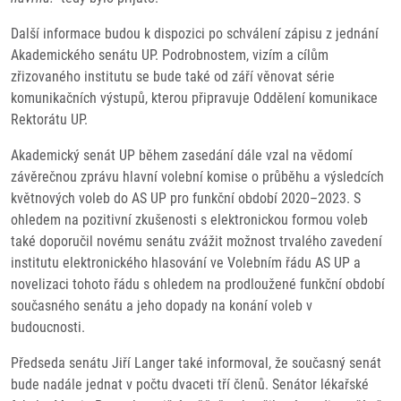
Další informace budou k dispozici po schválení zápisu z jednání
Akademického senátu UP. Podrobnostem, vizím a cílům
zřizovaného institutu se bude také od září věnovat série
komunikačních výstupů, kterou připravuje Oddělení komunikace
Rektorátu UP.
Akademický senát UP během zasedání dále vzal na vědomí
závěrečnou zprávu hlavní volební komise o průběhu a výsledcích
květnových voleb do AS UP pro funkční období 2020–2023. S
ohledem na pozitivní zkušenosti s elektronickou formou voleb
také doporučil novému senátu zvážit možnost trvalého zavedení
institutu elektronického hlasování ve Volebním řádu AS UP a
novelizaci tohoto řádu s ohledem na prodloužené funkční období
současného senátu a jeho dopady na konání voleb v
budoucnosti.
Předseda senátu Jiří Langer také informoval, že současný senát
bude nadále jednat v počtu dvaceti tří členů. Senátor lékařské