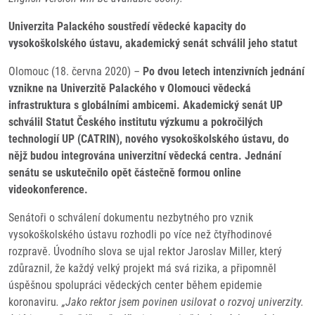
Univerzita Palackého soustředí vědecké kapacity do
vysokoškolského ústavu, akademický senát schválil jeho statut
Olomouc (18. června 2020)
–
Po dvou letech intenzivních jednání
vznikne na Univerzitě Palackého v Olomouci vědecká
infrastruktura s globálními ambicemi. Akademický senát UP
schválil Statut Českého institutu výzkumu a pokročilých
technologií UP (CATRIN), nového vysokoškolského ústavu, do
nějž budou integrována univerzitní vědecká centra. Jednání
senátu se uskutečnilo opět částečně formou online
videokonference.
Senátoři o schválení dokumentu nezbytného pro vznik
vysokoškolského ústavu rozhodli po více než čtyřhodinové
rozpravě. Úvodního slova se ujal rektor Jaroslav Miller, který
zdůraznil, že každý velký projekt má svá rizika, a připomněl
úspěšnou spolupráci vědeckých center během epidemie
koronaviru
. „Jako rektor jsem povinen usilovat o rozvoj univerzity.