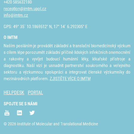
+420 585632180
reception@imtm.upol.cz
info@imtm.cz
GPS: 49° 35´ 10.1869512" N, 17° 14´ 6.292305" E
O IMTM
Naším posláním je provádět základní a translační biomedicínský výzkum
s cílem lépe porozumět základní příčině lidských infekčních onemocnění
a rakoviny a vyvíjet budoucí humánní léky, lékařské přístroje a
diagnostiku. Naší vizí je usnadnit partnerství soukromého a veřejného
sektoru a výzkumnou spolupráci a integrovat členské výzkumníky do
mezinárodních platforem.
ZJISTĚTE VÍCE O IMTM
HELPDESK
PORTAL
SPOJTE SE S NÁMI
© 2026 Institute of Molecular and Translational Medicine