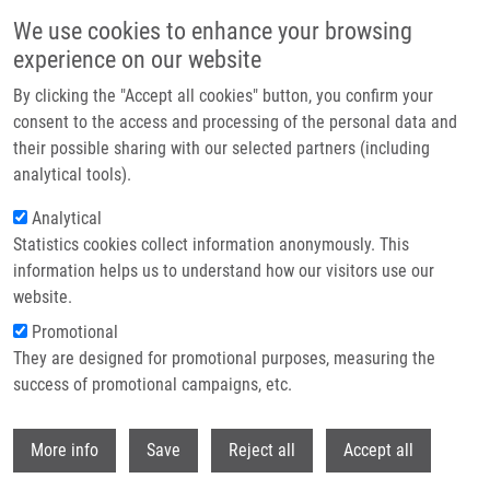
Přejít k hlavnímu obsahu
We use cookies to enhance your browsing
experience on our website
Header image
By clicking the "Accept all cookies" button, you confirm your
consent to the access and processing of the personal data and
their possible sharing with our selected partners (including
analytical tools).
Analytical
Statistics cookies collect information anonymously. This
information helps us to understand how our visitors use our
website.
Drobečková navigace
Promotional
Domů
They are designed for promotional purposes, measuring the
HER2 Gene Copy Number Detection By Quantitative Polymerase Chain
Reaction (qPCR)
success of promotional campaigns, etc.
Withdr
HER2 gene copy number detection by
More info
Save
Reject all
Accept all
quantitative polymerase chain