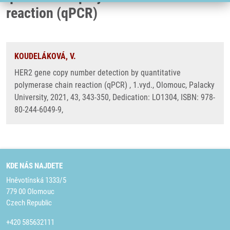
reaction (qPCR)
KOUDELÁKOVÁ, V.
HER2 gene copy number detection by quantitative
polymerase chain reaction (qPCR) , 1.vyd., Olomouc, Palacky
University, 2021, 43, 343-350, Dedication: LO1304, ISBN: 978-
80-244-6049-9,
KDE NÁS NAJDETE
Hněvotínská 1333/5
779 00 Olomouc
Czech Republic
+420 585632111