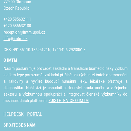
779 00 Olomouc
Czech Republic
+420 585632111
+420 585632180
reception@imtm.upol.cz
info@imtm.cz
GPS: 49° 35´ 10.1869512" N, 17° 14´ 6.292305" E
O IMTM
Naším posláním je provádět základní a translační biomedicínský výzkum
s cílem lépe porozumět základní příčině lidských infekčních onemocnění
a rakoviny a vyvíjet budoucí humánní léky, lékařské přístroje a
diagnostiku. Naší vizí je usnadnit partnerství soukromého a veřejného
sektoru a výzkumnou spolupráci a integrovat členské výzkumníky do
mezinárodních platforem.
ZJISTĚTE VÍCE O IMTM
HELPDESK
PORTAL
SPOJTE SE S NÁMI