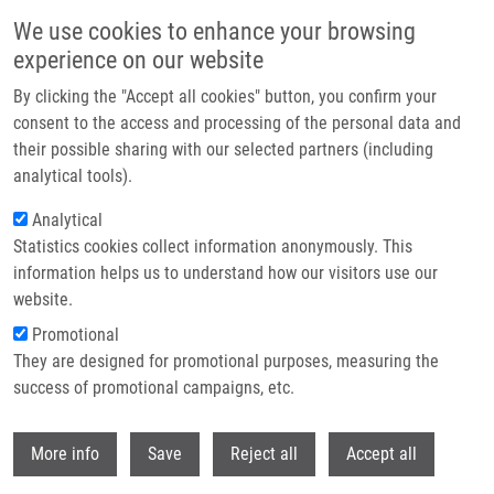
Přejít k hlavnímu obsahu
We use cookies to enhance your browsing
experience on our website
Header image
By clicking the "Accept all cookies" button, you confirm your
consent to the access and processing of the personal data and
their possible sharing with our selected partners (including
analytical tools).
Analytical
Statistics cookies collect information anonymously. This
information helps us to understand how our visitors use our
website.
Drobečková navigace
Promotional
Domů
They are designed for promotional purposes, measuring the
AminoBODIPY Conjugates For Targeted Drug Delivery Systems And Real-
Time Monitoring Of Drug Release
success of promotional campaigns, etc.
Withdr
AminoBODIPY Conjugates for
More info
Save
Reject all
Accept all
Targeted Drug Delivery Systems and