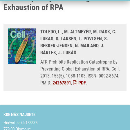
Exhaustion of RPA
TOLEDO, L., M. ALTMEYER, M. RASK, C.
LUKAS, D. LARSEN, L. POVLSEN, S.
BEKKER-JENSEN, N. MAILAND, J.
BÁRTEK, J. LUKÁŠ
ATR Prohibits Replication Catastrophe by
Preventing Global Exhaustion of RPA. Cell.
2013, 155(5), 1088-1103, ISSN: 0092-8674,
PMID:
24267891
,
PDF
.
KDE NÁS NAJDETE
Hněvotínská 1333/5
779 00 Olomouc