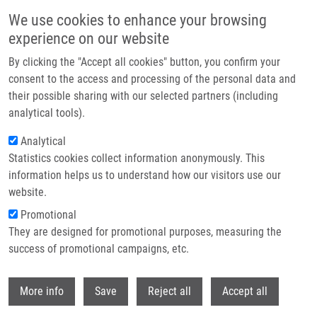
Přejít k hlavnímu obsahu
We use cookies to enhance your browsing
experience on our website
Header image
By clicking the "Accept all cookies" button, you confirm your
consent to the access and processing of the personal data and
their possible sharing with our selected partners (including
analytical tools).
Analytical
Statistics cookies collect information anonymously. This
information helps us to understand how our visitors use our
website.
Drobečková navigace
Promotional
Domů
They are designed for promotional purposes, measuring the
ATR Prohibits Replication Catastrophe By Preventing Global Exhaustion
Of RPA
success of promotional campaigns, etc.
Withdr
ATR Prohibits Replication
More info
Save
Reject all
Accept all
Catastrophe by Preventing Global