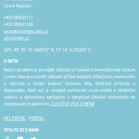
Czech Republic
+420 585632111
+420 585632180
reception@imtm.upol.cz
info@imtm.cz
GPS: 49° 35´ 10.1869512" N, 17° 14´ 6.292305" E
O IMTM
Naším posláním je provádět základní a translační biomedicínský výzkum
s cílem lépe porozumět základní příčině lidských infekčních onemocnění
a rakoviny a vyvíjet budoucí humánní léky, lékařské přístroje a
diagnostiku. Naší vizí je usnadnit partnerství soukromého a veřejného
sektoru a výzkumnou spolupráci a integrovat členské výzkumníky do
mezinárodních platforem.
ZJISTĚTE VÍCE O IMTM
HELPDESK
PORTAL
SPOJTE SE S NÁMI