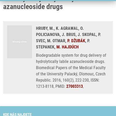
azanucleoside drugs
HRUBY, M., K. AGRAWAL, O.
POLICIANOVA, J. BRUS, J. SKOPAL, P.
SVEC, M. OTMAR,
P. DŽUBÁK
, P.
STEPANEK,
M. HAJDÚCH
Biodegradable system for drug delivery of
hydrolytically labile azanucleoside drugs.
Biomedical Papers of the Medical Faculty
of the University Palacký, Olomouc, Czech
Republic. 2016, 160(2), 222-230, ISSN:
1213-8118, PMID:
27003313
,
KDE NÁS NAJDETE