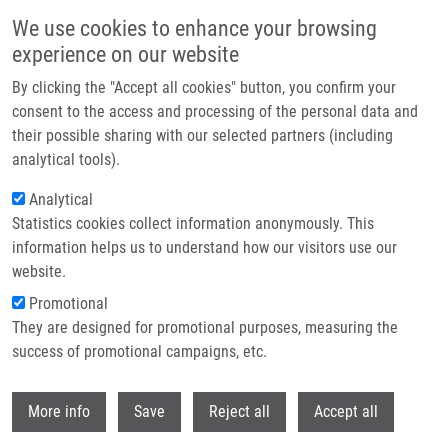
Přejít k hlavnímu obsahu
We use cookies to enhance your browsing
experience on our website
Header image
By clicking the "Accept all cookies" button, you confirm your
consent to the access and processing of the personal data and
their possible sharing with our selected partners (including
analytical tools).
Analytical
Statistics cookies collect information anonymously. This
information helps us to understand how our visitors use our
website.
Drobečková navigace
Promotional
Domů
They are designed for promotional purposes, measuring the
Biodegradable System For Drug Delivery Of Hydrolytically Labile
Azanucleoside Drugs
success of promotional campaigns, etc.
Withdr
Biodegradable system for drug
More info
Save
Reject all
Accept all
delivery of hydrolytically labile