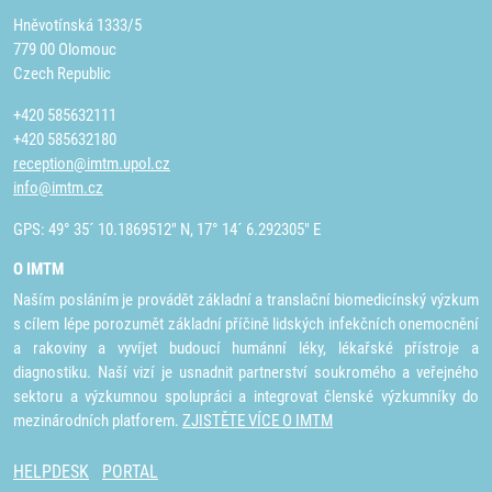
Hněvotínská 1333/5
779 00 Olomouc
Czech Republic
+420 585632111
+420 585632180
reception@imtm.upol.cz
info@imtm.cz
GPS: 49° 35´ 10.1869512" N, 17° 14´ 6.292305" E
O IMTM
Naším posláním je provádět základní a translační biomedicínský výzkum
s cílem lépe porozumět základní příčině lidských infekčních onemocnění
a rakoviny a vyvíjet budoucí humánní léky, lékařské přístroje a
diagnostiku. Naší vizí je usnadnit partnerství soukromého a veřejného
sektoru a výzkumnou spolupráci a integrovat členské výzkumníky do
mezinárodních platforem.
ZJISTĚTE VÍCE O IMTM
HELPDESK
PORTAL