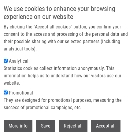
Přejít k hlavnímu obsahu
We use cookies to enhance your browsing
experience on our website
Header image
By clicking the "Accept all cookies" button, you confirm your
consent to the access and processing of the personal data and
their possible sharing with our selected partners (including
analytical tools).
Analytical
Statistics cookies collect information anonymously. This
information helps us to understand how our visitors use our
website.
Drobečková navigace
Promotional
Domů
They are designed for promotional purposes, measuring the
Biomarkers And Pathways Of Chemoresistance And Chemosensitivity
For Personalized Treatment Of Pancreatic Adenocarcinoma
success of promotional campaigns, etc.
Withdr
Biomarkers and pathways of
More info
Save
Reject all
Accept all
chemoresistance and