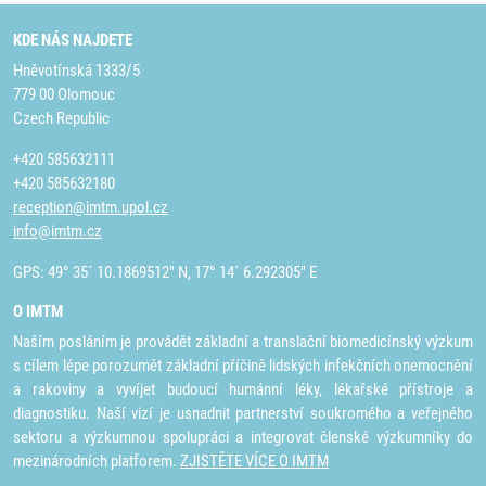
KDE NÁS NAJDETE
Hněvotínská 1333/5
779 00 Olomouc
Czech Republic
+420 585632111
+420 585632180
reception@imtm.upol.cz
info@imtm.cz
GPS: 49° 35´ 10.1869512" N, 17° 14´ 6.292305" E
O IMTM
Naším posláním je provádět základní a translační biomedicínský výzkum
s cílem lépe porozumět základní příčině lidských infekčních onemocnění
a rakoviny a vyvíjet budoucí humánní léky, lékařské přístroje a
diagnostiku. Naší vizí je usnadnit partnerství soukromého a veřejného
sektoru a výzkumnou spolupráci a integrovat členské výzkumníky do
mezinárodních platforem.
ZJISTĚTE VÍCE O IMTM