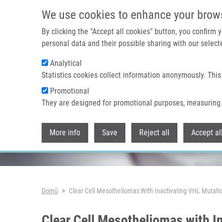
Přejít k hlavnímu obsahu
We use cookies to enhance your brow
By clicking the "Accept all cookies" button, you confirm
personal data and their possible sharing with our selecte
Analytical
Header image
Statistics cookies collect information anonymously. This
Promotional
They are designed for promotional purposes, measuring 
More info
Save
Reject all
Accept al
Drobečková navigace
Domů
Clear Cell Mesotheliomas With Inactivating VHL Mutat
Clear Cell Mesotheliomas with 