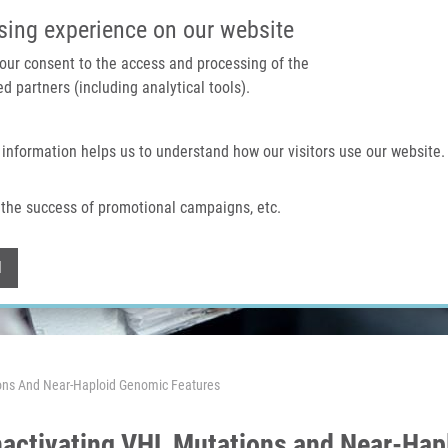
IMTM PORTÁL
PODPOŘTE V
sing experience on our website
 your consent to the access and processing of the
d partners (including analytical tools).
Domů
O nás
Technologie a služby
 information helps us to understand how our visitors use our website.
the success of promotional campaigns, etc.
Withdraw consent
l
ions And Near-Haploid Genomic Features
Inactivating VHL Mutations and Near-Hap