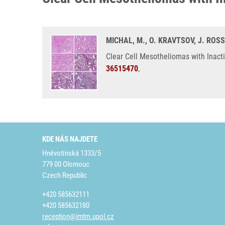
MICHAL, M., O. KRAVTSOV, J. ROSS
Clear Cell Mesotheliomas with Inac
36515470
,
KDE NÁS NAJDETE
Hněvotínská 1333/5
779 00 Olomouc
Czech Republic
+420 585632111
+420 585632180
reception@imtm.upol.cz