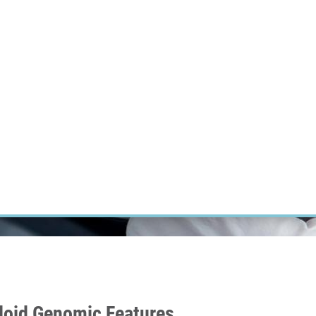
ÝZKUM RAKOVINY
INTRANET
PŘIHLÁSIT SE
CZECH
Výzkum
Kariéra
Kontakt
E-shop
loid Genomic Features