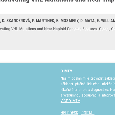
, D. SKANDEROVÁ, P. MARTINEK, E. MOSAIEBY, D. MATA, E. WILLIA
tivating VHL Mutations and Near-Haploid Genomic Features. Genes, 
O IMTM
Naším posláním je provádět základ
základní příčině lidských infekčn
lékařské přístroje a diagnostiku. Na
a výzkumnou spolupráci a integrov
VÍCE O IMTM
HELPDESK
PORTAL