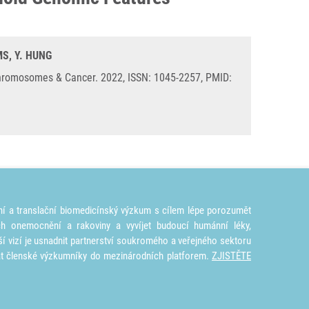
MS, Y. HUNG
Chromosomes & Cancer. 2022, ISSN: 1045-2257, PMID:
ní a translační biomedicínský výzkum s cílem lépe porozumět
ích onemocnění a rakoviny a vyvíjet budoucí humánní léky,
ší vizí je usnadnit partnerství soukromého a veřejného sektoru
at členské výzkumníky do mezinárodních platforem.
ZJISTĚTE