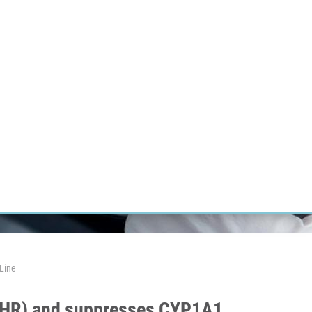
ÝZKUM RAKOVINY
INTRANET
PŘIHLÁSIT SE
CZECH
Výzkum
Kariéra
Kontakt
E-shop
Line
(AHR) and suppresses CYP1A1