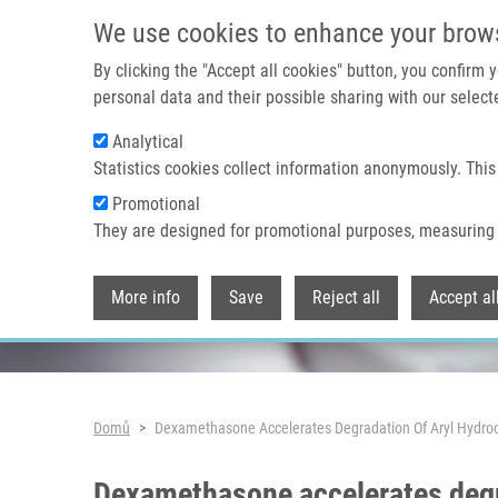
Přejít k hlavnímu obsahu
We use cookies to enhance your brow
By clicking the "Accept all cookies" button, you confirm
personal data and their possible sharing with our selecte
Analytical
Header image
Statistics cookies collect information anonymously. This
Promotional
They are designed for promotional purposes, measuring 
More info
Save
Reject all
Accept al
Drobečková navigace
Domů
Dexamethasone Accelerates Degradation Of Aryl Hydroc
Dexamethasone accelerates degr