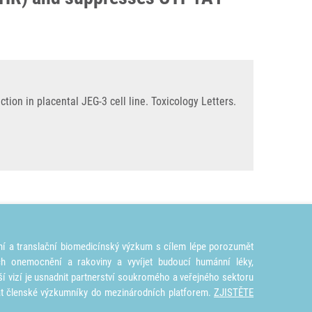
n in placental JEG-3 cell line. Toxicology Letters.
ní a translační biomedicínský výzkum s cílem lépe porozumět
ích onemocnění a rakoviny a vyvíjet budoucí humánní léky,
ší vizí je usnadnit partnerství soukromého a veřejného sektoru
at členské výzkumníky do mezinárodních platforem.
ZJISTĚTE