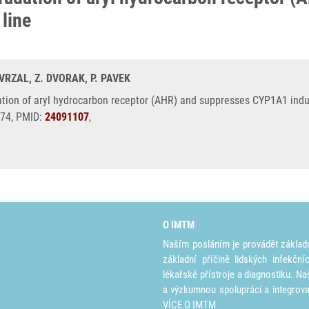
 line
VRZAL, Z. DVORAK, P. PAVEK
on of aryl hydrocarbon receptor (AHR) and suppresses CYP1A1 inductio
274, PMID:
24091107
,
O IMTM
Naším posláním je provádět základ
základní příčině lidských infekčn
lékařské přístroje a diagnostiku. Na
a výzkumnou spolupráci a integrov
VÍCE O IMTM