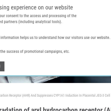
IMTM PORTÁL
PODPOŘTE V
sing experience on our website
 your consent to the access and processing of the
d partners (including analytical tools).
Domů
O nás
Technologie a služby
 information helps us to understand how our visitors use our website.
the success of promotional campaigns, etc.
Withdraw consent
l
arbon Receptor (AHR) And Suppresses CYP1A1 Induction In Placental JEG-3 Cell 
adation of aryl hydrocarbon receptor 