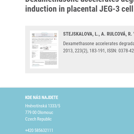
induction in placental JEG-3 cell
STEJSKALOVA, L., A. RULCOVÁ, R. 
Dexamethasone accelerates degradati
2013, 223(2), 183-191, ISSN: 0378-4
KDE NÁS NAJDETE
Hněvotínská 1333/5
779 00 Olomouc
Czech Republic
+420 585632111