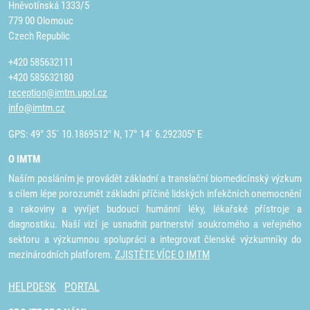
Hněvotínská 1333/5
779 00 Olomouc
Czech Republic
+420 585632111
+420 585632180
reception@imtm.upol.cz
info@imtm.cz
GPS: 49° 35´ 10.1869512" N, 17° 14´ 6.292305" E
O IMTM
Naším posláním je provádět základní a translační biomedicínský výzkum
s cílem lépe porozumět základní příčině lidských infekčních onemocnění
a rakoviny a vyvíjet budoucí humánní léky, lékařské přístroje a
diagnostiku. Naší vizí je usnadnit partnerství soukromého a veřejného
sektoru a výzkumnou spolupráci a integrovat členské výzkumníky do
mezinárodních platforem.
ZJISTĚTE VÍCE O IMTM
HELPDESK
PORTAL