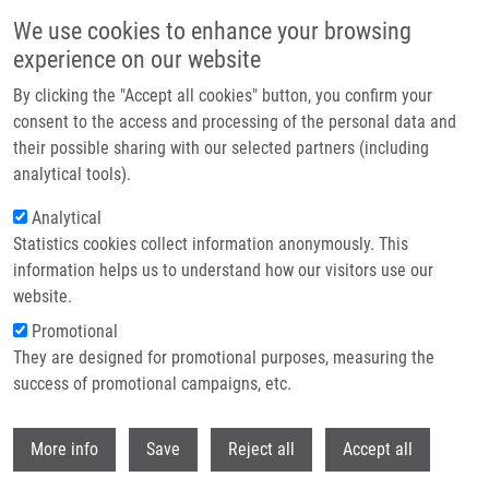
Přejít k hlavnímu obsahu
We use cookies to enhance your browsing
experience on our website
Header image
By clicking the "Accept all cookies" button, you confirm your
consent to the access and processing of the personal data and
their possible sharing with our selected partners (including
analytical tools).
Analytical
Statistics cookies collect information anonymously. This
information helps us to understand how our visitors use our
website.
Drobečková navigace
Promotional
Domů
They are designed for promotional purposes, measuring the
Dynamic Changes In MicroRNA Expression Profiles Reflect Progression
Of Barrett's Esophagus To Esophageal Adenocarcinoma
success of promotional campaigns, etc.
Withdr
Dynamic changes in microRNA
More info
Save
Reject all
Accept all
expression profiles reflect