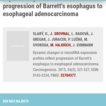
progression of Barrett's esophagus to
esophageal adenocarcinoma
SLABÝ, O.,
J. SROVNAL
, L. RADOVÁ, J.
GREGAR, J. JURACEK, P. LUŽNÁ, M.
SVOBODA,
M. HAJDÚCH
, J. EHRMANN
Dynamic changes in microRNA expression
profiles reflect progression of Barrett's
esophagus to esophageal adenocarcinoma.
Carcinogenesis. 2015, 36(5), 521-527, ISSN:
0143-3334, PMID:
25784377
,
KDE NÁS NAJDETE