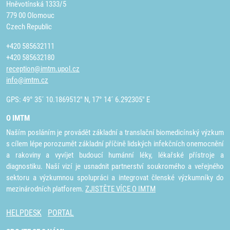
Hněvotínská 1333/5
779 00 Olomouc
Czech Republic
+420 585632111
+420 585632180
reception@imtm.upol.cz
info@imtm.cz
GPS: 49° 35´ 10.1869512" N, 17° 14´ 6.292305" E
O IMTM
Naším posláním je provádět základní a translační biomedicínský výzkum
s cílem lépe porozumět základní příčině lidských infekčních onemocnění
a rakoviny a vyvíjet budoucí humánní léky, lékařské přístroje a
diagnostiku. Naší vizí je usnadnit partnerství soukromého a veřejného
sektoru a výzkumnou spolupráci a integrovat členské výzkumníky do
mezinárodních platforem.
ZJISTĚTE VÍCE O IMTM
HELPDESK
PORTAL