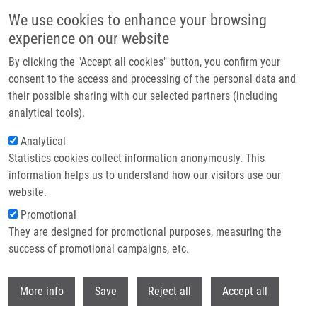
Přejít k hlavnímu obsahu
We use cookies to enhance your browsing
experience on our website
Header image
By clicking the "Accept all cookies" button, you confirm your
consent to the access and processing of the personal data and
their possible sharing with our selected partners (including
analytical tools).
Analytical
Statistics cookies collect information anonymously. This
information helps us to understand how our visitors use our
website.
Drobečková navigace
Promotional
Domů
They are designed for promotional purposes, measuring the
The Effect Of Chelator Type On In Vitro Receptor Binding And Stability In
177Lu-labeled Cetuximab And Panitumumab.
success of promotional campaigns, etc.
Withdr
The effect of chelator type on in vitro
More info
Save
Reject all
Accept all
receptor binding and stability in