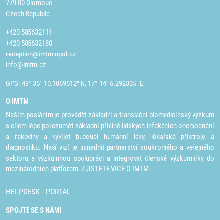
779 00 Olomouc
Czech Republic
+420 585632111
+420 585632180
reception@imtm.upol.cz
info@imtm.cz
GPS: 49° 35´ 10.1869512" N, 17° 14´ 6.292305" E
O IMTM
Naším posláním je provádět základní a translační biomedicínský výzkum
s cílem lépe porozumět základní příčině lidských infekčních onemocnění
a rakoviny a vyvíjet budoucí humánní léky, lékařské přístroje a
diagnostiku. Naší vizí je usnadnit partnerství soukromého a veřejného
sektoru a výzkumnou spolupráci a integrovat členské výzkumníky do
mezinárodních platforem.
ZJISTĚTE VÍCE O IMTM
HELPDESK
PORTAL
SPOJTE SE S NÁMI