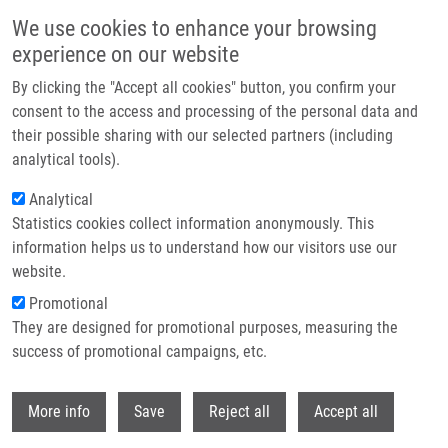
Přejít k hlavnímu obsahu
We use cookies to enhance your browsing
experience on our website
Header image
By clicking the "Accept all cookies" button, you confirm your
consent to the access and processing of the personal data and
their possible sharing with our selected partners (including
analytical tools).
Analytical
Statistics cookies collect information anonymously. This
information helps us to understand how our visitors use our
website.
Drobečková navigace
Promotional
Domů
They are designed for promotional purposes, measuring the
Effects Of Glucocorticoids On Cytochrome P450 1A1 (CYP1A1)
Expression In Isolated Human Placental Trophoblast
success of promotional campaigns, etc.
Withdr
Effects of glucocorticoids on
More info
Save
Reject all
Accept all
cytochrome P450 1A1 (CYP1A1)