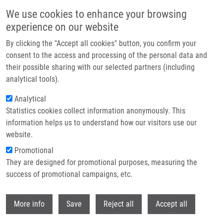
Přejít k hlavnímu obsahu
We use cookies to enhance your browsing
experience on our website
Header image
By clicking the "Accept all cookies" button, you confirm your
consent to the access and processing of the personal data and
their possible sharing with our selected partners (including
analytical tools).
Analytical
Statistics cookies collect information anonymously. This
information helps us to understand how our visitors use our
website.
Drobečková navigace
Promotional
Domů
They are designed for promotional purposes, measuring the
An Efficient, Non-invasive Approach For In-vivo Sampling Of Hair Follicles:
Design And Applications In Monitoring DNA Damage And Aging
success of promotional campaigns, etc.
Withdr
An efficient, non-invasive approach
More info
Save
Reject all
Accept all
for in-vivo sampling of hair follicles: