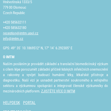
Hněvotínská 1333/5
779 00 Olomouc
Czech Republic
+420 585632111
+420 585632180
reception@imtm.upol.cz
info@imtm.cz
GPS: 49° 35´ 10.1869512" N, 17° 14´ 6.292305" E
O IMTM
Naším posláním je provádět základní a translační biomedicínský výzkum
s cílem lépe porozumět základní příčině lidských infekčních onemocnění
a rakoviny a vyvíjet budoucí humánní léky, lékařské přístroje a
diagnostiku. Naší vizí je usnadnit partnerství soukromého a veřejného
sektoru a výzkumnou spolupráci a integrovat členské výzkumníky do
mezinárodních platforem.
ZJISTĚTE VÍCE O IMTM
HELPDESK
PORTAL