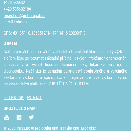
+420 585632111
+420 585632180
reception@imtm.upol.cz
info@imtm.cz
GPS: 49° 35´ 10.1869512" N, 17° 14´ 6.292305" E
O IMTM
Naším posláním je provádět základní a translační biomedicínský výzkum
s cílem lépe porozumět základní příčině lidských infekčních onemocnění
a rakoviny a vyvíjet budoucí humánní léky, lékařské přístroje a
diagnostiku. Naší vizí je usnadnit partnerství soukromého a veřejného
sektoru a výzkumnou spolupráci a integrovat členské výzkumníky do
mezinárodních platforem.
ZJISTĚTE VÍCE O IMTM
HELPDESK
PORTAL
SPOJTE SE S NÁMI
© 2026 Institute of Molecular and Translational Medicine