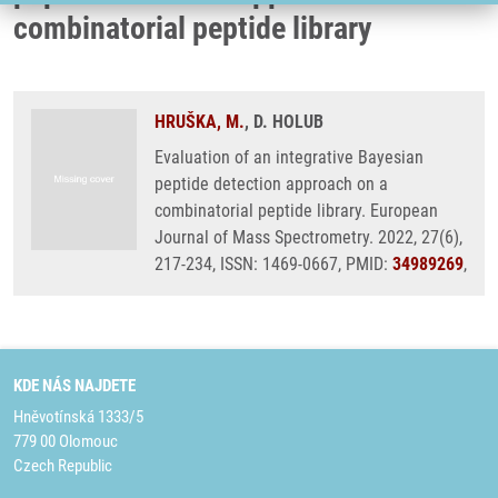
combinatorial peptide library
HRUŠKA, M.
, D. HOLUB
Evaluation of an integrative Bayesian
peptide detection approach on a
combinatorial peptide library. European
Journal of Mass Spectrometry. 2022, 27(6),
217-234, ISSN: 1469-0667, PMID:
34989269
,
KDE NÁS NAJDETE
Hněvotínská 1333/5
779 00 Olomouc
Czech Republic