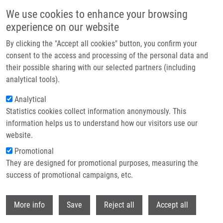
Přejít k hlavnímu obsahu
We use cookies to enhance your browsing
experience on our website
Header image
By clicking the "Accept all cookies" button, you confirm your
consent to the access and processing of the personal data and
their possible sharing with our selected partners (including
analytical tools).
Analytical
Statistics cookies collect information anonymously. This
information helps us to understand how our visitors use our
website.
Drobečková navigace
Promotional
Domů
They are designed for promotional purposes, measuring the
Evaluation Of An Integrative Bayesian Peptide Detection Approach On a
Combinatorial Peptide Library
success of promotional campaigns, etc.
Withdr
Evaluation of an integrative Bayesian
More info
Save
Reject all
Accept all
peptide detection approach on a