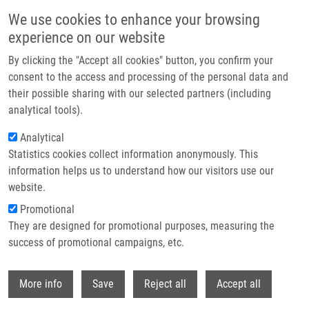
Přejít k hlavnímu obsahu
We use cookies to enhance your browsing
experience on our website
Header image
By clicking the "Accept all cookies" button, you confirm your
consent to the access and processing of the personal data and
their possible sharing with our selected partners (including
analytical tools).
Analytical
Statistics cookies collect information anonymously. This
information helps us to understand how our visitors use our
website.
Drobečková navigace
Promotional
Domů
They are designed for promotional purposes, measuring the
HDAC Inhibitors Sodium Butyrate And Sodium Valproate Do Not Affect
Human NCOR1 And NCOR2 Gene Expression In HL-60 Cells
success of promotional campaigns, etc.
Withdr
HDAC inhibitors sodium butyrate and
More info
Save
Reject all
Accept all
sodium valproate do not affect