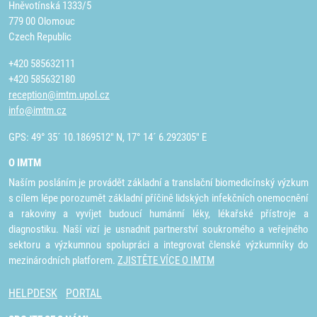
Hněvotínská 1333/5
779 00 Olomouc
Czech Republic
+420 585632111
+420 585632180
reception@imtm.upol.cz
info@imtm.cz
GPS: 49° 35´ 10.1869512" N, 17° 14´ 6.292305" E
O IMTM
Naším posláním je provádět základní a translační biomedicínský výzkum
s cílem lépe porozumět základní příčině lidských infekčních onemocnění
a rakoviny a vyvíjet budoucí humánní léky, lékařské přístroje a
diagnostiku. Naší vizí je usnadnit partnerství soukromého a veřejného
sektoru a výzkumnou spolupráci a integrovat členské výzkumníky do
mezinárodních platforem.
ZJISTĚTE VÍCE O IMTM
HELPDESK
PORTAL