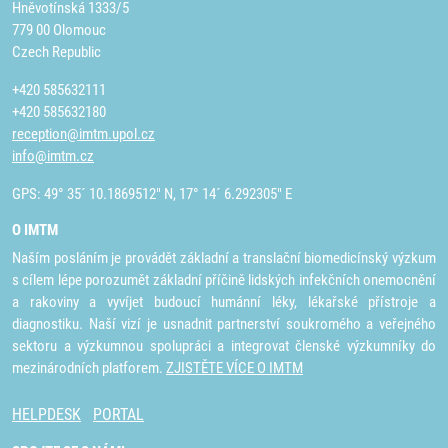
Hněvotínská 1333/5
779 00 Olomouc
Czech Republic
+420 585632111
+420 585632180
reception@imtm.upol.cz
info@imtm.cz
GPS: 49° 35´ 10.1869512" N, 17° 14´ 6.292305" E
O IMTM
Naším posláním je provádět základní a translační biomedicínský výzkum
s cílem lépe porozumět základní příčině lidských infekčních onemocnění
a rakoviny a vyvíjet budoucí humánní léky, lékařské přístroje a
diagnostiku. Naší vizí je usnadnit partnerství soukromého a veřejného
sektoru a výzkumnou spolupráci a integrovat členské výzkumníky do
mezinárodních platforem.
ZJISTĚTE VÍCE O IMTM
HELPDESK
PORTAL