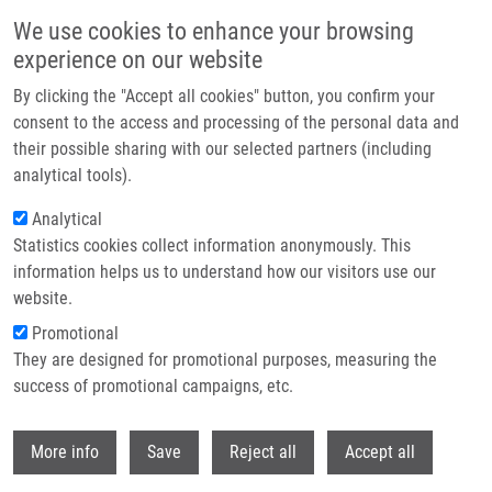
Přejít k hlavnímu obsahu
We use cookies to enhance your browsing
experience on our website
Header image
By clicking the "Accept all cookies" button, you confirm your
consent to the access and processing of the personal data and
their possible sharing with our selected partners (including
analytical tools).
Analytical
Statistics cookies collect information anonymously. This
information helps us to understand how our visitors use our
website.
Drobečková navigace
Promotional
Domů
They are designed for promotional purposes, measuring the
IgA1 Hinge-region Clustered Glycan Fidelity Is Established Early During
Semi-ordered Glycosylation By GalNAc-T2
success of promotional campaigns, etc.
Withdr
IgA1 hinge-region clustered glycan
More info
Save
Reject all
Accept all
fidelity is established early during