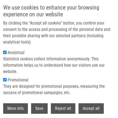
Přejít k hlavnímu obsahu
We use cookies to enhance your browsing
experience on our website
Header image
By clicking the "Accept all cookies" button, you confirm your
consent to the access and processing of the personal data and
their possible sharing with our selected partners (including
analytical tools).
Analytical
Statistics cookies collect information anonymously. This
information helps us to understand how our visitors use our
website.
Drobečková navigace
Promotional
Domů
They are designed for promotional purposes, measuring the
Immortalised Breast Epithelia Survive Prolonged DNA Replication Stress
And Return To Cycle From a Senescent-like State
success of promotional campaigns, etc.
Withdr
Immortalised breast epithelia survive
More info
Save
Reject all
Accept all
prolonged DNA replication stress and