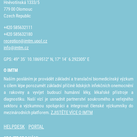
Hněvotínská 1333/5
779 00 Olomouc
Czech Republic
+420 585632111
+420 585632180
reception@imtm.upol.cz
info@imtm.cz
GPS: 49° 35´ 10.1869512" N, 17° 14´ 6.292305" E
O IMTM
Naším posláním je provádět základní a translační biomedicínský výzkum
s cílem lépe porozumět základní příčině lidských infekčních onemocnění
a rakoviny a vyvíjet budoucí humánní léky, lékařské přístroje a
diagnostiku. Naší vizí je usnadnit partnerství soukromého a veřejného
sektoru a výzkumnou spolupráci a integrovat členské výzkumníky do
mezinárodních platforem.
ZJISTĚTE VÍCE O IMTM
HELPDESK
PORTAL