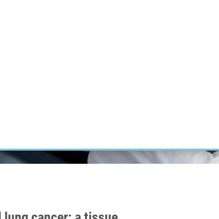
ÝZKUM RAKOVINY
INTRANET
PŘIHLÁSIT SE
CZECH
Výzkum
Kariéra
Kontakt
E-shop
lung cancer: a tissue