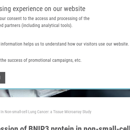
IMTM PORTÁL
PODPOŘTE V
sing experience on our website
 your consent to the access and processing of the
d partners (including analytical tools).
Domů
O nás
Technologie a služby
 information helps us to understand how our visitors use our website.
the success of promotional campaigns, etc.
Withdraw consent
l
n Non-small-cell Lung Cancer: a Tissue Microarray Study
ion of BNIP3 protein in non-small-cell 