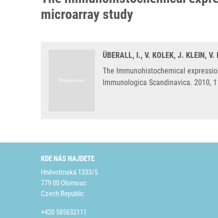
microarray study
ÜBERALL, I., V. KOLEK, J. KLEIN, 
The Immunohistochemical expression o
Immunologica Scandinavica. 2010, 1
KDE NÁS NAJDETE
Hněvotínská 1333/5
779 00 Olomouc
Czech Republic
+420 585632111