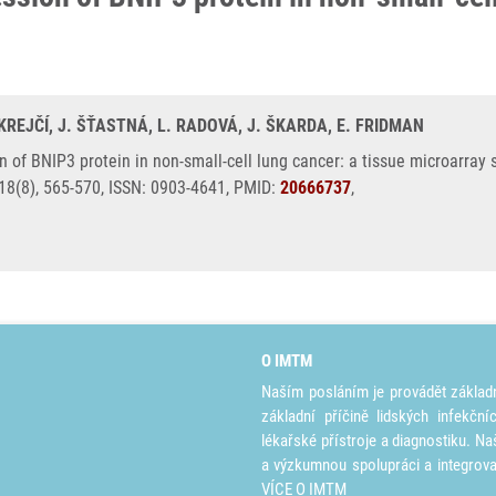
V. KREJČÍ, J. ŠŤASTNÁ, L. RADOVÁ, J. ŠKARDA, E. FRIDMAN
f BNIP3 protein in non-small-cell lung cancer: a tissue microarray s
18(8), 565-570, ISSN: 0903-4641, PMID:
20666737
,
O IMTM
Naším posláním je provádět základ
základní příčině lidských infekčn
lékařské přístroje a diagnostiku. Na
a výzkumnou spolupráci a integrov
VÍCE O IMTM