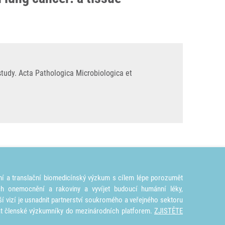
tudy. Acta Pathologica Microbiologica et
ní a translační biomedicínský výzkum s cílem lépe porozumět
ích onemocnění a rakoviny a vyvíjet budoucí humánní léky,
ší vizí je usnadnit partnerství soukromého a veřejného sektoru
at členské výzkumníky do mezinárodních platforem.
ZJISTĚTE