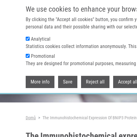
Přejít k hlavnímu obsahu
We use cookies to enhance your brow
By clicking the "Accept all cookies" button, you confirm
personal data and their possible sharing with our selecte
Analytical
Header image
Statistics cookies collect information anonymously. This
Promotional
They are designed for promotional purposes, measuring 
More info
Save
Reject all
Accept al
Drobečková navigace
Domů
The Immunohistochemical Expression Of BNIP3 Protein I
The Immunohistochemical express