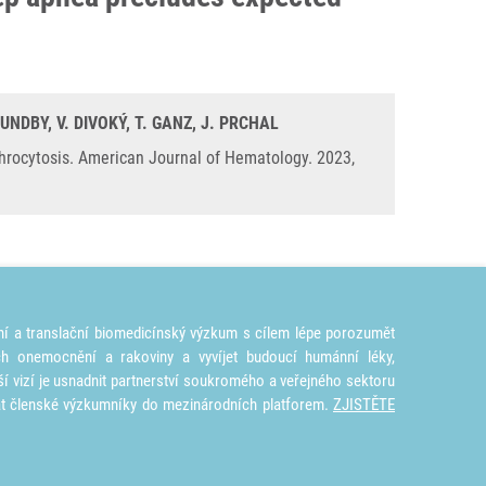
NDBY, V. DIVOKÝ, T. GANZ, J. PRCHAL
throcytosis. American Journal of Hematology. 2023,
ní a translační biomedicínský výzkum s cílem lépe porozumět
ích onemocnění a rakoviny a vyvíjet budoucí humánní léky,
ší vizí je usnadnit partnerství soukromého a veřejného sektoru
at členské výzkumníky do mezinárodních platforem.
ZJISTĚTE