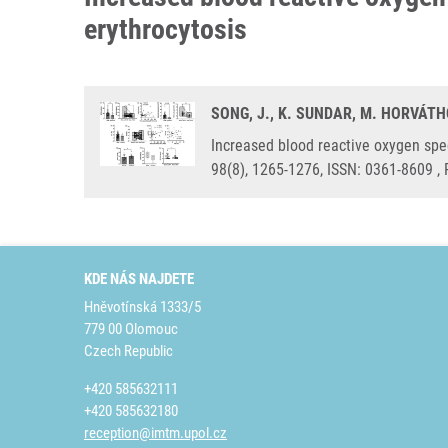
erythrocytosis
SONG, J., K. SUNDAR, M. HORVÁTHO
Increased blood reactive oxygen spe
98(8), 1265-1276, ISSN: 0361-8609 ,
KDE NÁS NAJDETE
Hněvotínská 1333/5
779 00 Olomouc
Czech Republic
+420 585632111
+420 585632180
reception@imtm.upol.cz