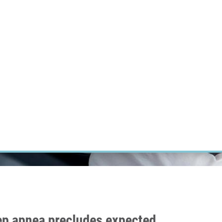
ÝZKUM RAKOVINY
INTRANET
PŘIHLÁSIT SE
CZECH
Výzkum
Kariéra
Kontakt
E-shop
eep apnea precludes expected