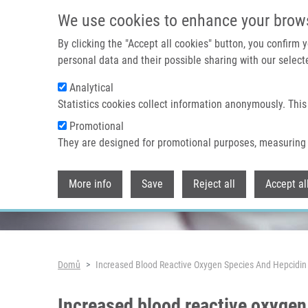
Přejít k hlavnímu obsahu
We use cookies to enhance your brow
By clicking the "Accept all cookies" button, you confirm
personal data and their possible sharing with our selecte
Analytical
Header image
Statistics cookies collect information anonymously. This
Promotional
They are designed for promotional purposes, measuring 
More info
Save
Reject all
Accept al
Drobečková navigace
Domů
Increased Blood Reactive Oxygen Species And Hepcidin 
Increased blood reactive oxygen