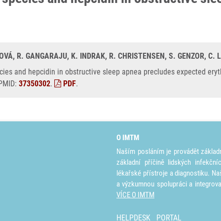
VÁ, R. GANGARAJU, K. INDRAK, R. CHRISTENSEN, S. GENZOR, C. LU
cies and hepcidin in obstructive sleep apnea precludes expected ery
 PMID:
37350302
.
PDF
.
O IMTM
Naším posláním je provádět základ
základní příčině lidských infekčn
lékařské přístroje a diagnostiku. Na
a výzkumnou spolupráci a integrov
VÍCE O IMTM
HELPDESK
PORTAL