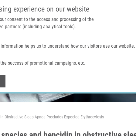
IMTM PORTÁL
PODPOŘTE V
sing experience on our website
 your consent to the access and processing of the
d partners (including analytical tools).
Domů
O nás
Technologie a služby
 information helps us to understand how our visitors use our website.
the success of promotional campaigns, etc.
Withdraw consent
l
In Obstructive Sleep Apnea Precludes Expected Erythrocytosis
 species and hepcidin in obstructive sl