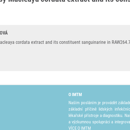
HOVÁ
leaya cordata extract and its constituent sanguinarine in RAW264.7 c
O IMTM
Naším posláním je provádět základ
základní příčině lidských infekčn
lékařské přístroje a diagnostiku. Na
a výzkumnou spolupráci a integrov
VÍCE O IMTM