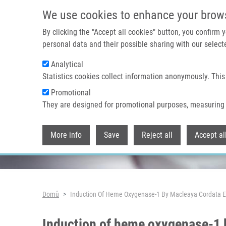
Přejít k hlavnímu obsahu
We use cookies to enhance your brow
By clicking the "Accept all cookies" button, you confirm
personal data and their possible sharing with our selecte
Analytical
Header image
Statistics cookies collect information anonymously. This
Promotional
They are designed for promotional purposes, measuring 
More info
Save
Reject all
Accept al
Drobečková navigace
Domů
Induction Of Heme Oxygenase-1 By Macleaya Cordata Ex
Induction of heme oxygenase-1 b