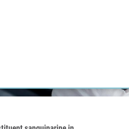
ÝZKUM RAKOVINY
INTRANET
PŘIHLÁSIT SE
CZECH
Výzkum
Kariéra
Kontakt
E-shop
tituent sanguinarine in