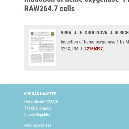
RAW264.7 cells
VRBA, J., E. OROLINOVA, J. ULRIC
Induction of heme oxygenase-1 by Mac
326X, PMID:
22166397
,
KDE NÁS NAJDETE
Hněvotínská 1333/5
779 00 Olomouc
Czech Republic
+420 585632111