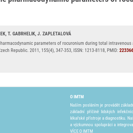
EK, T. GABRHELIK, J. ZAPLETALOVÁ
pharmacodynamic parameters of rocuronium during total intravenous 
 Czech Republic. 2011, 155(4), 347-353, ISSN: 1213-8118, PMID:
22336
O IMTM
Naším posláním je provádět základ
základní příčině lidských infekčn
lékařské přístroje a diagnostiku. Na
a výzkumnou spolupráci a integrov
VÍCE O IMTM