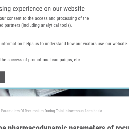
IMTM PORTÁL
PODPOŘTE V
sing experience on our website
 your consent to the access and processing of the
d partners (including analytical tools).
Domů
O nás
Technologie a služby
 information helps us to understand how our visitors use our website.
the success of promotional campaigns, etc.
Withdraw consent
l
Parameters Of Rocuronium During Total Intravenous Anesthesia
the pharmacodynamic parameters of rocu