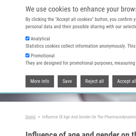
Přejít k hlavnímu obsahu
We use cookies to enhance your brow
By clicking the "Accept all cookies" button, you confirm
personal data and their possible sharing with our selecte
Analytical
Header image
Statistics cookies collect information anonymously. This
Promotional
They are designed for promotional purposes, measuring 
More info
Save
Reject all
Accept al
Drobečková navigace
Domů
Influence Of Age And Gender On The Pharmacodynamic 
Influence of age and gender on 