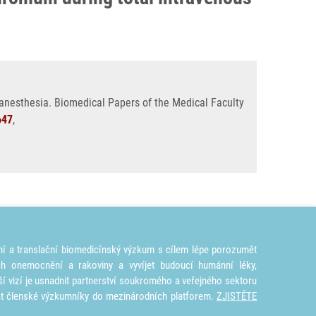
anesthesia. Biomedical Papers of the Medical Faculty
647
,
ní a translační biomedicínský výzkum s cílem lépe porozumět
ích onemocnění a rakoviny a vyvíjet budoucí humánní léky,
ší vizí je usnadnit partnerství soukromého a veřejného sektoru
at členské výzkumníky do mezinárodních platforem.
ZJISTĚTE