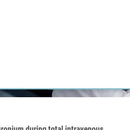
ÝZKUM RAKOVINY
INTRANET
PŘIHLÁSIT SE
CZECH
Výzkum
Kariéra
Kontakt
E-shop
ronium during total intravenous