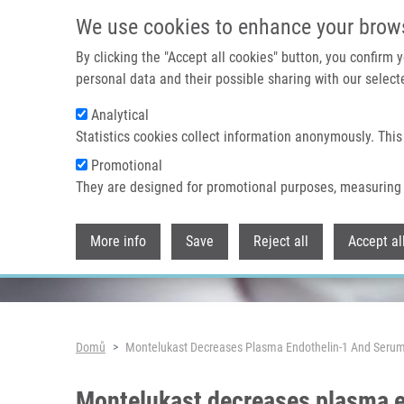
Přejít k hlavnímu obsahu
We use cookies to enhance your brow
By clicking the "Accept all cookies" button, you confirm
personal data and their possible sharing with our selecte
Analytical
Header image
Statistics cookies collect information anonymously. This
Promotional
They are designed for promotional purposes, measuring 
More info
Save
Reject all
Accept al
Drobečková navigace
Domů
Montelukast Decreases Plasma Endothelin-1 And Serum E
Montelukast decreases plasma en