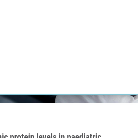
ÝZKUM RAKOVINY
INTRANET
PŘIHLÁSIT SE
CZECH
Výzkum
Kariéra
Kontakt
E-shop
 protein levels in paediatric