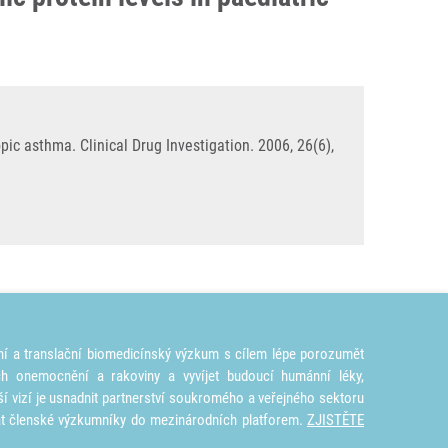
ic asthma. Clinical Drug Investigation. 2006, 26(6),
ní a translační biomedicínský výzkum s cílem lépe porozumět
ích onemocnění a rakoviny a vyvíjet budoucí humánní léky,
ší vizí je usnadnit partnerství soukromého a veřejného sektoru
at členské výzkumníky do mezinárodních platforem.
ZJISTĚTE