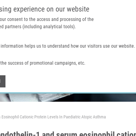
IMTM PORTÁL
PODPOŘTE V
sing experience on our website
 your consent to the access and processing of the
d partners (including analytical tools).
Domů
O nás
Technologie a služby
 information helps us to understand how our visitors use our website.
the success of promotional campaigns, etc.
Withdraw consent
l
osinophil Cationic Protein Levels In Paediatric Atopic Asthma
dothelin-1 and serum eosinophil cationic