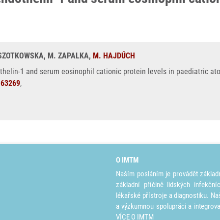
. SZOTKOWSKA, M. ZAPALKA,
M. HAJDÚCH
lin-1 and serum eosinophil cationic protein levels in paediatric atop
163269
,
O IMTM
Naším posláním je provádět základ
základní příčině lidských infekčn
lékařské přístroje a diagnostiku. Na
a výzkumnou spolupráci a integrov
VÍCE O IMTM