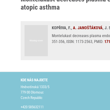
atopic asthma
KOPŘIVA, F.,
A. JANOŠŤÁKOVÁ
, J
Montelukast decreases plasma endothe
351-356, ISSN: 1173-2563, PMID:
17
KDE NÁS NAJDETE
Hněvotínská 1333/5
779 00 Olomouc
Czech Republic
+420 585632111