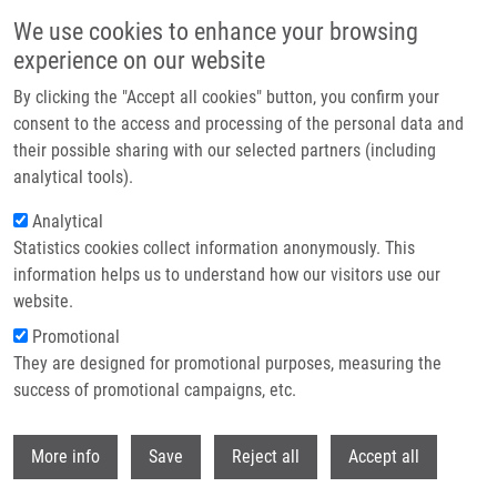
Přejít k hlavnímu obsahu
We use cookies to enhance your browsing
experience on our website
Header image
By clicking the "Accept all cookies" button, you confirm your
consent to the access and processing of the personal data and
their possible sharing with our selected partners (including
analytical tools).
Analytical
Statistics cookies collect information anonymously. This
information helps us to understand how our visitors use our
website.
Drobečková navigace
Promotional
Domů
They are designed for promotional purposes, measuring the
Non-Invasive Diagnostics Of Male Spermatogenesis From Seminal
Plasma: Seminal Proteins
success of promotional campaigns, etc.
Withdr
Non-Invasive Diagnostics of Male
More info
Save
Reject all
Accept all
Spermatogenesis from Seminal