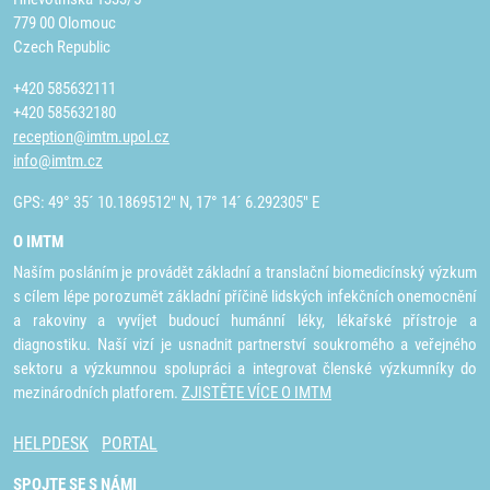
779 00 Olomouc
Czech Republic
+420 585632111
+420 585632180
reception@imtm.upol.cz
info@imtm.cz
GPS: 49° 35´ 10.1869512" N, 17° 14´ 6.292305" E
O IMTM
Naším posláním je provádět základní a translační biomedicínský výzkum
s cílem lépe porozumět základní příčině lidských infekčních onemocnění
a rakoviny a vyvíjet budoucí humánní léky, lékařské přístroje a
diagnostiku. Naší vizí je usnadnit partnerství soukromého a veřejného
sektoru a výzkumnou spolupráci a integrovat členské výzkumníky do
mezinárodních platforem.
ZJISTĚTE VÍCE O IMTM
HELPDESK
PORTAL
SPOJTE SE S NÁMI