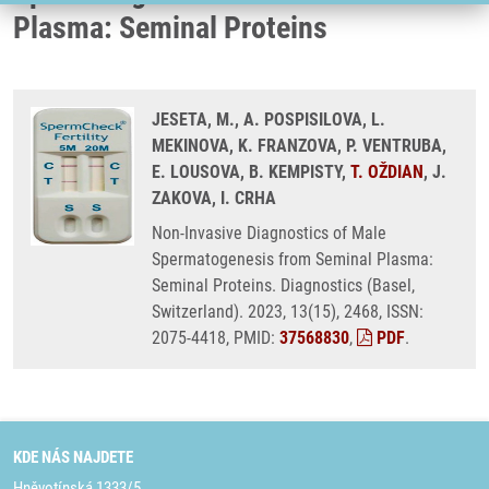
Plasma: Seminal Proteins
JESETA, M., A. POSPISILOVA, L.
MEKINOVA, K. FRANZOVA, P. VENTRUBA,
E. LOUSOVA, B. KEMPISTY,
T. OŽDIAN
, J.
ZAKOVA, I. CRHA
Non-Invasive Diagnostics of Male
Spermatogenesis from Seminal Plasma:
Seminal Proteins. Diagnostics (Basel,
Switzerland). 2023, 13(15), 2468, ISSN:
2075-4418, PMID:
37568830
,
PDF
.
KDE NÁS NAJDETE
Hněvotínská 1333/5