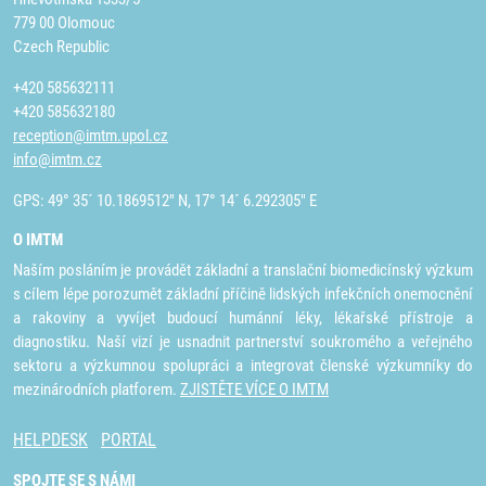
779 00 Olomouc
Czech Republic
+420 585632111
+420 585632180
reception@imtm.upol.cz
info@imtm.cz
GPS: 49° 35´ 10.1869512" N, 17° 14´ 6.292305" E
O IMTM
Naším posláním je provádět základní a translační biomedicínský výzkum
s cílem lépe porozumět základní příčině lidských infekčních onemocnění
a rakoviny a vyvíjet budoucí humánní léky, lékařské přístroje a
diagnostiku. Naší vizí je usnadnit partnerství soukromého a veřejného
sektoru a výzkumnou spolupráci a integrovat členské výzkumníky do
mezinárodních platforem.
ZJISTĚTE VÍCE O IMTM
HELPDESK
PORTAL
SPOJTE SE S NÁMI