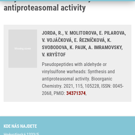
antiproteasomal activity
JORDA, R., V. MOLITOROVA, E. PILAROVA,
V. VOJÁČKOVÁ, E. ŘEZNÍČKOVÁ, K.
SVOBODOVA, K. PAUK, A. IMRAMOVSKY,
V. KRYŠTOF
Pseudopeptides with aldehyde or
vinylsulfone warheads: Synthesis and
antiproteasomal activity. Bioorganic
Chemistry. 2021, 115, 105228, ISSN: 0045-
2068, PMID:
34371374
,
KDE NÁS NAJDETE
Hněvotínská 1333/5