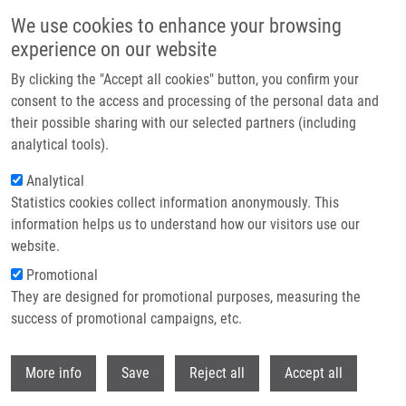
Přejít k hlavnímu obsahu
We use cookies to enhance your browsing
experience on our website
Header image
By clicking the "Accept all cookies" button, you confirm your
consent to the access and processing of the personal data and
their possible sharing with our selected partners (including
analytical tools).
Analytical
Statistics cookies collect information anonymously. This
information helps us to understand how our visitors use our
website.
Drobečková navigace
Promotional
Domů
They are designed for promotional purposes, measuring the
Pseudopeptides With Aldehyde Or Vinylsulfone Warheads: Synthesis And
Antiproteasomal Activity
success of promotional campaigns, etc.
Withdr
Pseudopeptides with aldehyde or
More info
Save
Reject all
Accept all
vinylsulfone warheads: Synthesis and