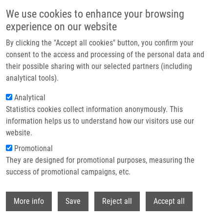
Přejít k hlavnímu obsahu
We use cookies to enhance your browsing
experience on our website
Header image
By clicking the "Accept all cookies" button, you confirm your
consent to the access and processing of the personal data and
their possible sharing with our selected partners (including
analytical tools).
Analytical
Statistics cookies collect information anonymously. This
information helps us to understand how our visitors use our
website.
Drobečková navigace
Promotional
Domů
They are designed for promotional purposes, measuring the
Quaternized Carbon Dot-modified Graphene Oxide For Selective Cell
Labelling – Controlled Nucleus And Cytoplasm Imaging
success of promotional campaigns, etc.
Withdr
Quaternized carbon dot-modified
More info
Save
Reject all
Accept all
graphene oxide for selective cell