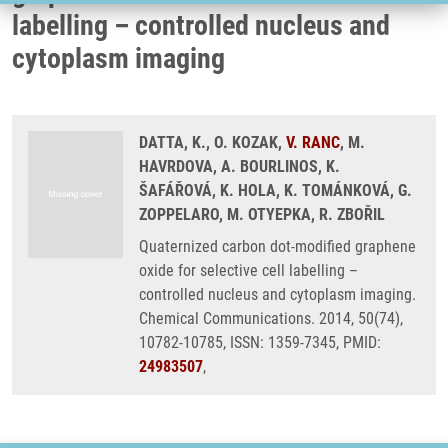
labelling – controlled nucleus and
cytoplasm imaging
DATTA, K., O. KOZAK,
V. RANC
, M.
HAVRDOVA, A. BOURLINOS, K.
ŠAFÁŘOVÁ, K. HOLA, K. TOMÁNKOVÁ, G.
ZOPPELARO, M. OTYEPKA, R. ZBOŘIL
Quaternized carbon dot-modified graphene
oxide for selective cell labelling –
controlled nucleus and cytoplasm imaging.
Chemical Communications. 2014, 50(74),
10782-10785, ISSN: 1359-7345, PMID:
24983507
,