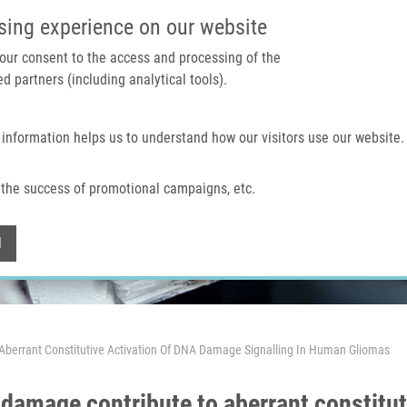
IMTM PORTÁL
PODPOŘTE V
sing experience on our website
 your consent to the access and processing of the
d partners (including analytical tools).
Domů
O nás
Technologie a služby
 information helps us to understand how our visitors use our website.
the success of promotional campaigns, etc.
Withdraw consent
l
 Aberrant Constitutive Activation Of DNA Damage Signalling In Human Gliomas
e damage contribute to aberrant constitu