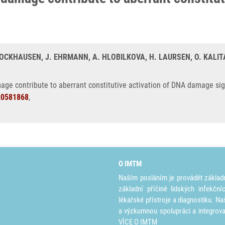
TOCKHAUSEN, J. EHRMANN, A. HLOBILKOVA, H. LAURSEN, O. KALITA
mage contribute to aberrant constitutive activation of DNA damage si
20581868
,
O IMTM
Naším posláním je provádět základ
základní příčině lidských infekčn
lékařské přístroje a diagnostiku. Na
a výzkumnou spolupráci a integrov
VÍCE O IMTM