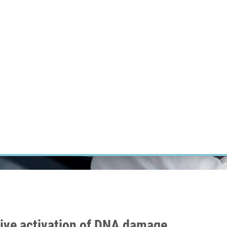
ÝZKUM RAKOVINY
INTRANET
PŘIHLÁSIT SE
CZECH
Výzkum
Kariéra
Kontakt
E-shop
tive activation of DNA damage