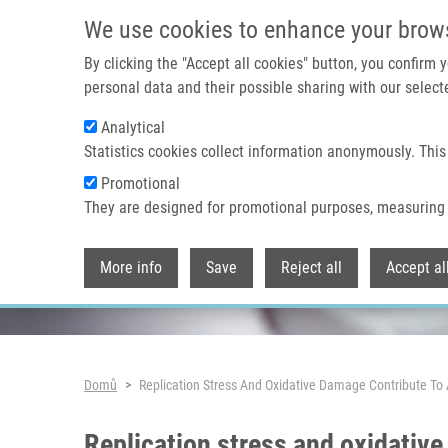
Přejít k hlavnímu obsahu
We use cookies to enhance your brow
By clicking the "Accept all cookies" button, you confirm
personal data and their possible sharing with our selecte
Analytical
Header image
Statistics cookies collect information anonymously. This
Promotional
They are designed for promotional purposes, measuring 
More info
Save
Reject all
Accept al
Drobečková navigace
Domů
Replication Stress And Oxidative Damage Contribute To
Replication stress and oxidativ