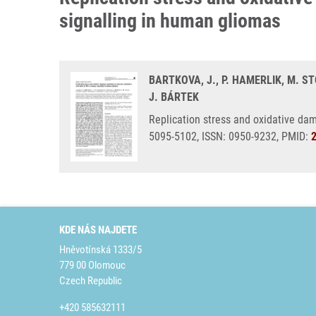
signalling in human gliomas
BARTKOVA, J., P. HAMERLIK, M. S
J. BÁRTEK
Replication stress and oxidative da
5095-5102, ISSN: 0950-9232, PMID:
KDE NÁS NAJDETE
Hněvotínská 1333/5
779 00 Olomouc
Czech Republic
+420 585632111