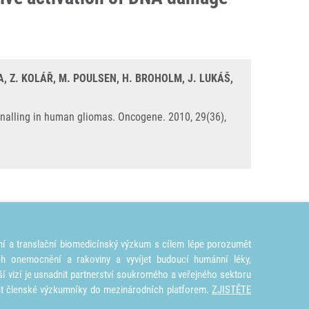
, Z. KOLÁŘ, M. POULSEN, H. BROHOLM, J. LUKÁŠ,
gnalling in human gliomas. Oncogene. 2010, 29(36),
ní a translační biomedicínský výzkum s cílem lépe porozumět
ích onemocnění a rakoviny a vyvíjet budoucí humánní léky,
ší vizí je usnadnit partnerství soukromého a veřejného sektoru
at členské výzkumníky do mezinárodních platforem.
ZJISTĚTE