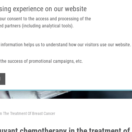
IMTM PORTÁL
PODPOŘTE V
sing experience on our website
 your consent to the access and processing of the
d partners (including analytical tools).
Domů
O nás
Technologie a služby
 information helps us to understand how our visitors use our website.
the success of promotional campaigns, etc.
Withdraw consent
l
n The Treatment Of Breast Cancer
uvant chemotherapy in the treatment of