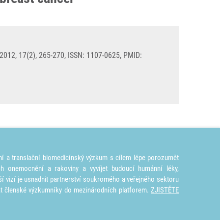
2012, 17(2), 265-270, ISSN: 1107-0625, PMID:
ní a translační biomedicínský výzkum s cílem lépe porozumět
ích onemocnění a rakoviny a vyvíjet budoucí humánní léky,
ší vizí je usnadnit partnerství soukromého a veřejného sektoru
at členské výzkumníky do mezinárodních platforem.
ZJISTĚTE