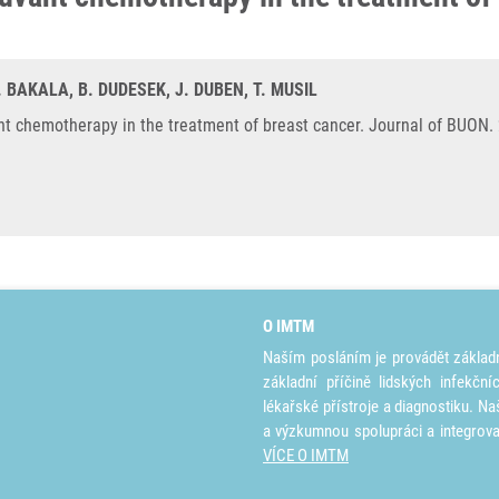
. BAKALA, B. DUDESEK, J. DUBEN, T. MUSIL
t chemotherapy in the treatment of breast cancer. Journal of BUON. 
O IMTM
Naším posláním je provádět základ
základní příčině lidských infekčn
lékařské přístroje a diagnostiku. Na
a výzkumnou spolupráci a integrov
VÍCE O IMTM