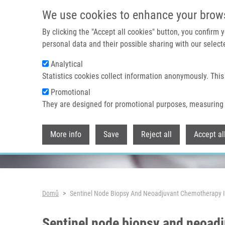
Přejít k hlavnímu obsahu
We use cookies to enhance your brow
By clicking the "Accept all cookies" button, you confirm
personal data and their possible sharing with our selecte
Analytical
Header image
Statistics cookies collect information anonymously. This
Promotional
They are designed for promotional purposes, measuring 
More info
Save
Reject all
Accept al
Drobečková navigace
Domů
Sentinel Node Biopsy And Neoadjuvant Chemotherapy I
Sentinel node biopsy and neoadj