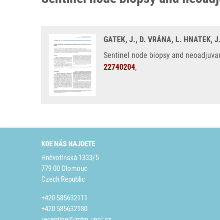
GATEK, J., D. VRÁNA, L. HNATEK, J
Sentinel node biopsy and neoadjuvan
22740204
,
KDE NÁS NAJDETE
Hněvotínská 1333/5
779 00 Olomouc
Czech Republic
+420 585632111
+420 585632180
reception@imtm.upol.cz