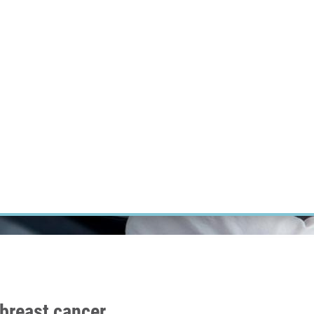
ÝZKUM RAKOVINY
INTRANET
PŘIHLÁSIT SE
CZECH
Výzkum
Kariéra
Kontakt
E-shop
 breast cancer