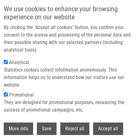
Přejít k hlavnímu obsahu
We use cookies to enhance your browsing
experience on our website
Header image
By clicking the "Accept all cookies" button, you confirm your
consent to the access and processing of the personal data and
their possible sharing with our selected partners (including
analytical tools).
Analytical
Statistics cookies collect information anonymously. This
information helps us to understand how our visitors use our
website.
Drobečková navigace
Promotional
Domů
They are designed for promotional purposes, measuring the
Sentinel Node Biopsy And Neoadjuvant Chemotherapy In The Treatment
Of Breast Cancer
success of promotional campaigns, etc.
Withdr
Sentinel node biopsy and
More info
Save
Reject all
Accept all
neoadjuvant chemotherapy in the