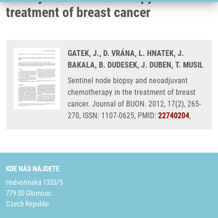
treatment of breast cancer
GATEK, J., D. VRÁNA, L. HNATEK, J.
BAKALA, B. DUDESEK, J. DUBEN, T. MUSIL
Sentinel node biopsy and neoadjuvant
chemotherapy in the treatment of breast
cancer. Journal of BUON. 2012, 17(2), 265-
270, ISSN: 1107-0625, PMID:
22740204
,
KDE NÁS NAJDETE
Hněvotínská 1333/5
779 00 Olomouc
Czech Republic