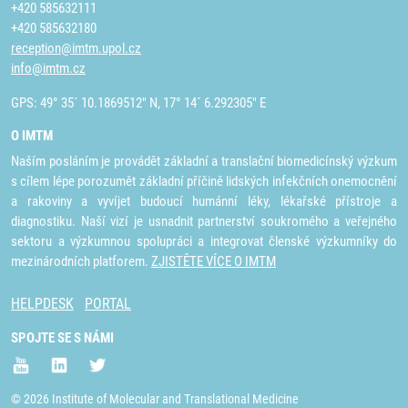
+420 585632111
+420 585632180
reception@imtm.upol.cz
info@imtm.cz
GPS: 49° 35´ 10.1869512" N, 17° 14´ 6.292305" E
O IMTM
Naším posláním je provádět základní a translační biomedicínský výzkum
s cílem lépe porozumět základní příčině lidských infekčních onemocnění
a rakoviny a vyvíjet budoucí humánní léky, lékařské přístroje a
diagnostiku. Naší vizí je usnadnit partnerství soukromého a veřejného
sektoru a výzkumnou spolupráci a integrovat členské výzkumníky do
mezinárodních platforem.
ZJISTĚTE VÍCE O IMTM
HELPDESK
PORTAL
SPOJTE SE S NÁMI
© 2026 Institute of Molecular and Translational Medicine