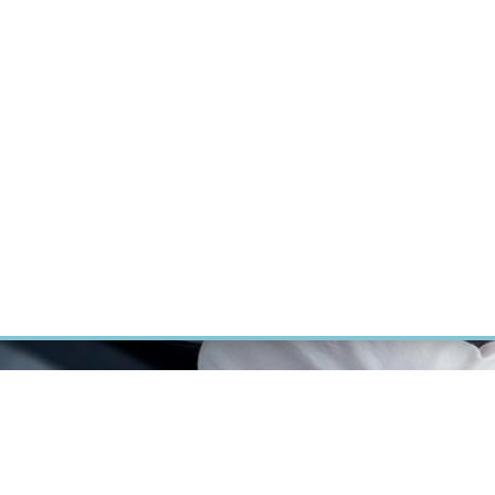
ÝZKUM RAKOVINY
INTRANET
PŘIHLÁSIT SE
CZECH
Výzkum
Kariéra
Kontakt
E-shop