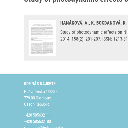
HANÁKOVÁ, A., K. BOGDANOVÁ, K.
Study of photodynamic effects on NIH
2014, 158(2), 201-207, ISSN: 1213-8
KDE NÁS NAJDETE
Hněvotínská 1333/5
779 00 Olomouc
Czech Republic
+420 585632111
+420 585632180
reception@imtm.upol.cz