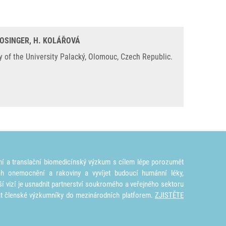
MOSINGER, H. KOLÁŘOVÁ
y of the University Palacký, Olomouc, Czech Republic.
ní a translační biomedicínský výzkum s cílem lépe porozumět
ích onemocnění a rakoviny a vyvíjet budoucí humánní léky,
ší vizí je usnadnit partnerství soukromého a veřejného sektoru
at členské výzkumníky do mezinárodních platforem.
ZJISTĚTE