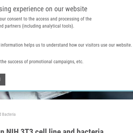
IMTM PORTÁL
PODPOŘTE V
sing experience on our website
 your consent to the access and processing of the
d partners (including analytical tools).
Domů
O nás
Technologie a služby
 information helps us to understand how our visitors use our website.
the success of promotional campaigns, etc.
Withdraw consent
l
d Bacteria
 NIH 3T3 cell line and bacteria