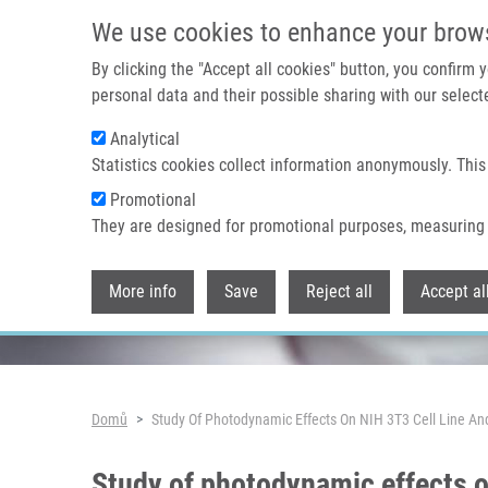
Přejít k hlavnímu obsahu
We use cookies to enhance your brow
By clicking the "Accept all cookies" button, you confirm
personal data and their possible sharing with our selecte
Analytical
Header image
Statistics cookies collect information anonymously. This
Promotional
They are designed for promotional purposes, measuring 
More info
Save
Reject all
Accept al
Drobečková navigace
Domů
Study Of Photodynamic Effects On NIH 3T3 Cell Line An
Study of photodynamic effects on