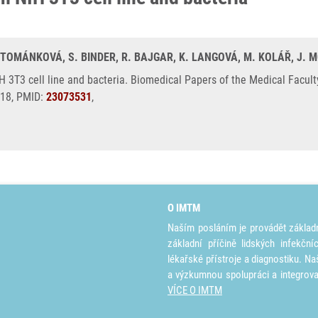
 TOMÁNKOVÁ, S. BINDER, R. BAJGAR, K. LANGOVÁ, M. KOLÁŘ, J. 
 3T3 cell line and bacteria. Biomedical Papers of the Medical Facult
118, PMID:
23073531
,
O IMTM
Naším posláním je provádět základ
základní příčině lidských infekčn
lékařské přístroje a diagnostiku. Na
a výzkumnou spolupráci a integrov
VÍCE O IMTM