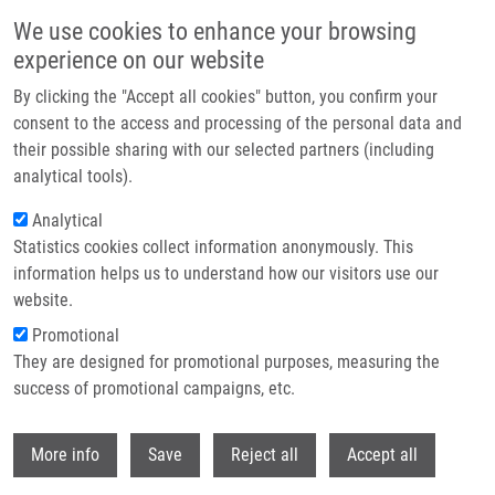
Přejít k hlavnímu obsahu
We use cookies to enhance your browsing
experience on our website
Header image
By clicking the "Accept all cookies" button, you confirm your
consent to the access and processing of the personal data and
their possible sharing with our selected partners (including
analytical tools).
Analytical
Statistics cookies collect information anonymously. This
information helps us to understand how our visitors use our
website.
Drobečková navigace
Promotional
Domů
They are designed for promotional purposes, measuring the
Synthesis Of Phthalates Of Betulinic Acid And Betulin With Cytotoxic
Activity
success of promotional campaigns, etc.
Withdr
Synthesis of phthalates of betulinic
More info
Save
Reject all
Accept all
acid and betulin with cytotoxic