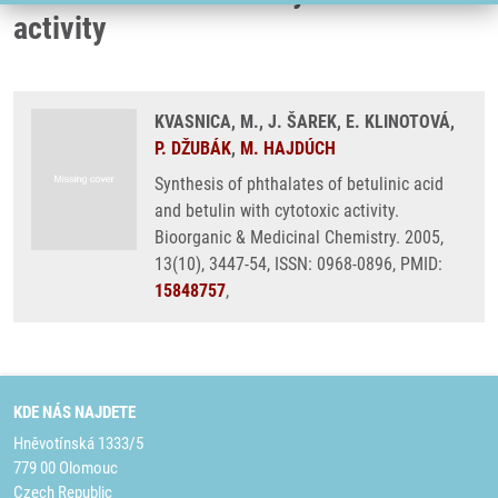
activity
KVASNICA, M., J. ŠAREK, E. KLINOTOVÁ,
P. DŽUBÁK
,
M. HAJDÚCH
Synthesis of phthalates of betulinic acid
and betulin with cytotoxic activity.
Bioorganic & Medicinal Chemistry. 2005,
13(10), 3447-54, ISSN: 0968-0896, PMID:
15848757
,
KDE NÁS NAJDETE
Hněvotínská 1333/5
779 00 Olomouc
Czech Republic