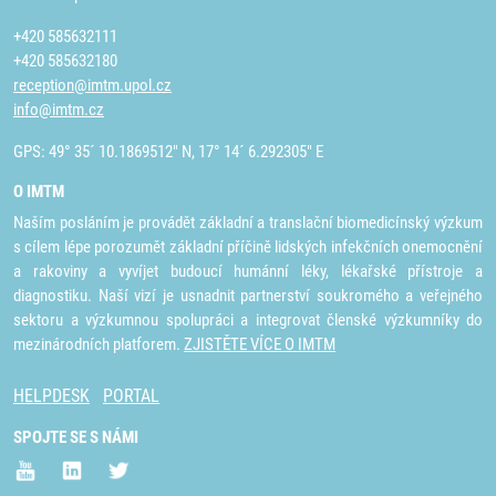
+420 585632111
+420 585632180
reception@imtm.upol.cz
info@imtm.cz
GPS: 49° 35´ 10.1869512" N, 17° 14´ 6.292305" E
O IMTM
Naším posláním je provádět základní a translační biomedicínský výzkum
s cílem lépe porozumět základní příčině lidských infekčních onemocnění
a rakoviny a vyvíjet budoucí humánní léky, lékařské přístroje a
diagnostiku. Naší vizí je usnadnit partnerství soukromého a veřejného
sektoru a výzkumnou spolupráci a integrovat členské výzkumníky do
mezinárodních platforem.
ZJISTĚTE VÍCE O IMTM
HELPDESK
PORTAL
SPOJTE SE S NÁMI