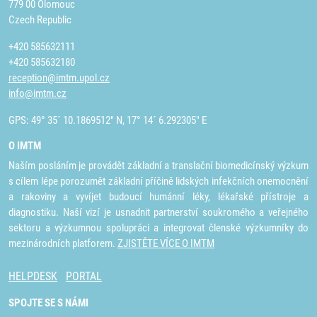
779 00 Olomouc
Czech Republic
+420 585632111
+420 585632180
reception@imtm.upol.cz
info@imtm.cz
GPS: 49° 35´ 10.1869512" N, 17° 14´ 6.292305" E
O IMTM
Naším posláním je provádět základní a translační biomedicínský výzkum
s cílem lépe porozumět základní příčině lidských infekčních onemocnění
a rakoviny a vyvíjet budoucí humánní léky, lékařské přístroje a
diagnostiku. Naší vizí je usnadnit partnerství soukromého a veřejného
sektoru a výzkumnou spolupráci a integrovat členské výzkumníky do
mezinárodních platforem.
ZJISTĚTE VÍCE O IMTM
HELPDESK
PORTAL
SPOJTE SE S NÁMI