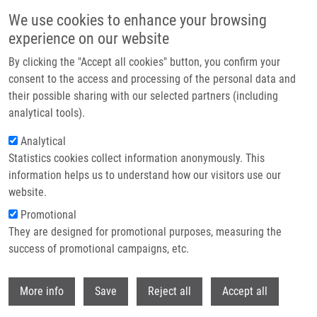
Přejít k hlavnímu obsahu
We use cookies to enhance your browsing
experience on our website
Header image
By clicking the "Accept all cookies" button, you confirm your
consent to the access and processing of the personal data and
their possible sharing with our selected partners (including
analytical tools).
Analytical
Statistics cookies collect information anonymously. This
information helps us to understand how our visitors use our
website.
Drobečková navigace
Promotional
Domů
They are designed for promotional purposes, measuring the
Synthesis Of Various 5-Alkoxymethyluracil Analogues And Structure-
Cytotoxic Activity Relationship Study
success of promotional campaigns, etc.
Withdr
Synthesis of Various 5-
More info
Save
Reject all
Accept all
Alkoxymethyluracil Analogues and